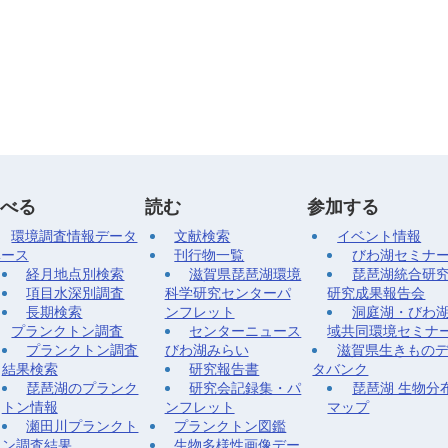
べる
読む
参加する
環境調査情報データ
文献検索
イベント情報
ベース
刊行物一覧
びわ湖セミナ
経月地点別検索
滋賀県琵琶湖環境
琵琶湖統合研
項目水深別調査
科学研究センターパ
研究成果報告会
長期検索
ンフレット
洞庭湖・びわ
プランクトン調査
センターニュース
域共同環境セミナ
プランクトン調査
びわ湖みらい
滋賀県生きもの
結果検索
研究報告書
タバンク
琵琶湖のプランク
研究会記録集・パ
琵琶湖 生物分
トン情報
ンフレット
マップ
瀬田川プランクト
プランクトン図鑑
ン調査結果
生物多様性画像デー