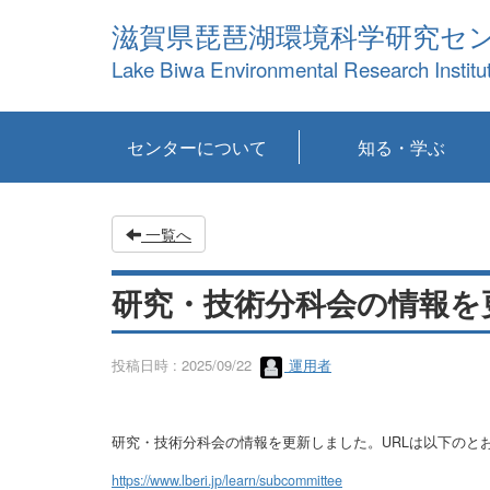
滋賀県琵琶湖環境科学研究セ
Lake Biwa Environmental Research Institu
センターについて
知る・学ぶ
センターの概要
目標および計画
共同研究など
環境情報室
不正行為防止への取
アクセス・お問い合
お知らせ
新着コンテンツ
センターの使命
沿革
組織と業務
研究担当職員紹介
設備紹介
研究一覧
公表論文等
琵琶湖の概要
滋賀の大気
研究・技術分科会
やってみよう！実
琵琶湖の全層循環そ
YouTubeコンテンツ
り組み
わせ
験！
の影響
一覧へ
研究・技術分科会の情報を
投稿日時 : 2025/09/22
運用者
研究・技術分科会の情報を更新しました。URLは以下のと
https://www.lberi.jp/learn/subcommittee