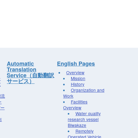
Automatic
English Pages
Translation
Overview
Service（自動翻訳
ー
Mission
サービス）
究
History
Organization and
湖流
Work
ー
Facilities
デー
Overview
Water quality
布
research vessel
Biwakaze
Remotely
Operated Vehicle