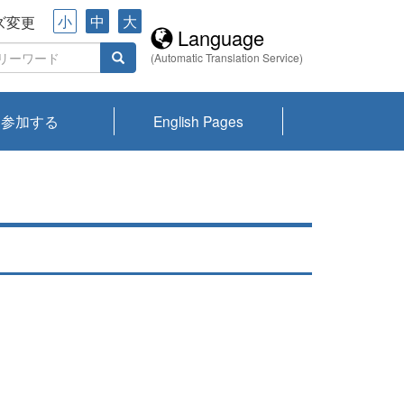
小
中
大
ズ変更
Language
(Automatic Translation Service)
参加する
English Pages
川プランクトン
県琵琶湖環境科
ーニュース び
報告書
会記録集・パン
ント情報
県生きものデー
なの外来生物調
なの調査
on
y
zation and
ties Overview
びわ湖みらい第42号_
びわ湖みらい第42号_
びわ湖みらい第43号_
びわ湖みらい第43号_
びわ湖セミナー
琵琶湖統合研究 研究
洞庭湖・びわ湖流域
センターの活動
県民データ
専門家データ
琵琶湖 生物分布マッ
Overview
Research List
List of Publications
Overview of Lake
Environmental
Access and Contact
果2026
究センターパン
みらい
ット
ンク
研究最前線
視点論点
研究最前線
視点論点
成果報告会
共同環境セミナー
プ
Biwa
information room
ット