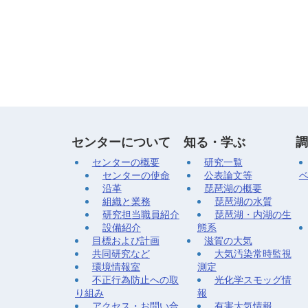
センターについて
知る・学ぶ
調
センターの概要
研究一覧
センターの使命
公表論文等
沿革
琵琶湖の概要
組織と業務
琵琶湖の水質
研究担当職員紹介
琵琶湖・内湖の生
設備紹介
態系
目標および計画
滋賀の大気
共同研究など
大気汚染常時監視
環境情報室
測定
不正行為防止への取
光化学スモッグ情
り組み
報
アクセス・お問い合
有害大気情報