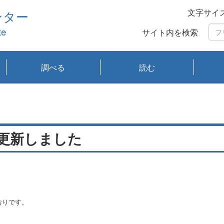
文字サイ
ンター
te
サイト内を検索
調べる
読む
琵琶湖の水質
琵琶湖・内湖の生態
大気汚染常時監視測
光化学スモッグ情報
有害大気情報
酸性雨情報
大気データベース
環境調査情報データ
プランクトン調査
アオコ調査
赤潮調査
琵琶湖流域オープン
大気汚染常時監視測
経月地点別検索
項目水深別調査
長期検索
プランクトン調査結
琵琶湖のプランクト
瀬田川プランクトン
琵琶湖流域オープン
琵琶湖流域オープン
琵琶湖流域オープン
琵琶湖流域オープン
琵琶湖流域オープン
琵琶湖流域オープン
文献検索
刊行物一覧
プランクトン図鑑
生物多様性画像デー
Water quality research
Remotely Operated
瀬田
滋賀
センタ
研究
研究
イベ
滋賀
みん
みん
Missi
Histor
Organi
Facili
系
定
ベース
データ
定結果等報告書
果検索
ン情報
調査結果
データ2020年度
データ2021年度
データ2022年度
データ2023年度
データ2024年度
データ2025年度
タベース
vessel Biwakaze
Vehicle (ROV)
調査結
学研
わ湖
フレ
タバ
査
Work
フレ
更新しました
おりです。