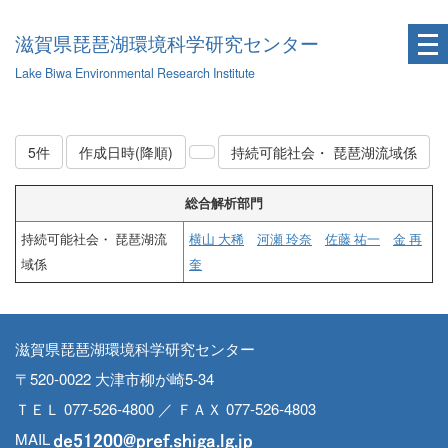
滋賀県琵琶湖環境科学研究センター
Lake Biwa Environmental Research Institute
5件
作成日時(降順)
持続可能社会・ 琵琶湖流域係
総合解析部門
持続可能社会・ 琵琶湖流
横山 大稀
河瀬 玲奈
佐藤 祐一
金 再
域係
奎
滋賀県琵琶湖環境科学研究センター
〒520-0022 大津市柳が崎5-34
ＴＥＬ 077-526-4800 ／ ＦＡＸ 077-526-4803
MAIL