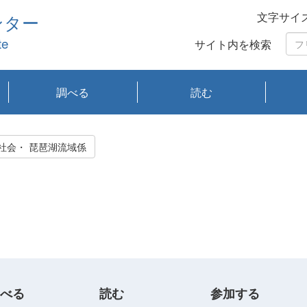
文字サイ
ンター
te
サイト内を検索
調べる
読む
琵琶湖の水質
琵琶湖・内湖の生態
大気汚染常時監視測
光化学スモッグ情報
有害大気情報
酸性雨情報
大気データベース
環境調査情報データ
プランクトン調査
アオコ調査
赤潮調査
琵琶湖流域オープン
大気汚染常時監視測
経月地点別検索
項目水深別調査
長期検索
プランクトン調査結
琵琶湖のプランクト
瀬田川プランクトン
琵琶湖流域オープン
琵琶湖流域オープン
琵琶湖流域オープン
琵琶湖流域オープン
琵琶湖流域オープン
琵琶湖流域オープン
文献検索
刊行物一覧
プランクトン図鑑
生物多様性画像デー
Water quality research
Remotely Operated
瀬田
滋賀
センタ
研究
研究
イベ
滋賀
みん
みん
Missi
Histor
Organi
Facili
系
定
ベース
データ
定結果等報告書
果検索
ン情報
調査結果
データ2020年度
データ2021年度
データ2022年度
データ2023年度
データ2024年度
データ2025年度
タベース
vessel Biwakaze
Vehicle (ROV)
調査結
学研
わ湖
フレ
タバ
査
Work
持続可能社会・ 琵琶湖流域係
フレ
べる
読む
参加する