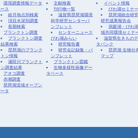
環境調査情報データ
文献検索
イベント情報
ベース
刊行物一覧
びわ湖セミナ
経月地点別検索
滋賀県琵琶湖環境
琵琶湖統合研
項目水深別調査
科学研究センターパ
研究成果報告会
長期検索
ンフレット
洞庭湖・びわ
プランクトン調査
センターニュース
域共同環境セミナ
プランクトン調査
びわ湖みらい
滋賀県生きもの
結果検索
研究報告書
タバンク
琵琶湖のプランク
研究会記録集・パ
琵琶湖 生物分
トン情報
ンフレット
マップ
瀬田川プランクト
プランクトン図鑑
ン調査結果
生物多様性画像デー
アオコ調査
タベース
赤潮調査
琵琶湖流域オープン
データ