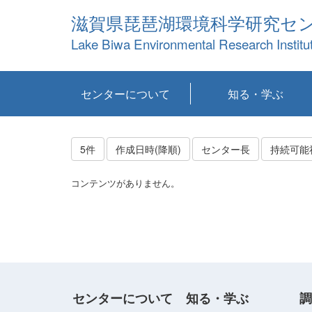
滋賀県琵琶湖環境科学研究セ
Lake Biwa Environmental Research Institu
センターについて
知る・学ぶ
センターの概要
目標および計画
共同研究など
環境情報室
不正行為防止への取
アクセス・お問い合
お知らせ
新着コンテンツ
センターの使命
沿革
組織と業務
研究担当職員紹介
設備紹介
研究一覧
公表論文等
琵琶湖の概要
滋賀の大気
研究・技術分科会
やってみよう！実
琵琶湖の全層循環そ
YouTubeコンテンツ
り組み
わせ
験！
の影響
5件
作成日時(降順)
センター長
コンテンツがありません。
センターについて
知る・学ぶ
調