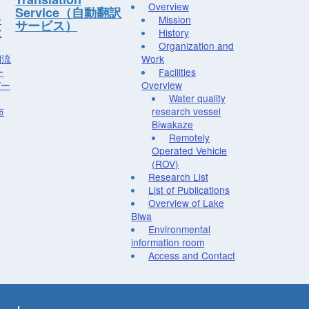
Overview
Service（自動翻訳
ー
Mission
サービス）
究
History
Organization and
湖流
Work
ー
Facilities
デー
Overview
Water quality
布
research vessel
Biwakaze
Remotely
Operated Vehicle
(ROV)
Research List
List of Publications
Overview of Lake
Biwa
Environmental
information room
Access and Contact