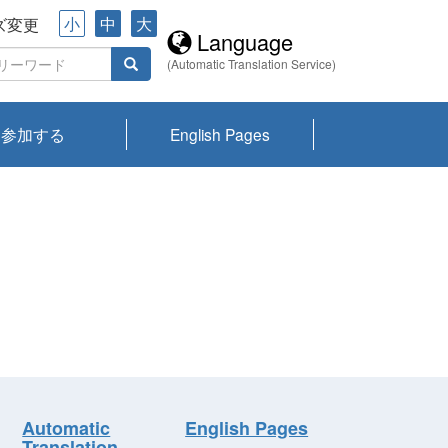
小
中
大
ズ変更
Language
(Automatic Translation Service)
参加する
English Pages
川プランクトン
県琵琶湖環境科
ーニュース び
報告書
会記録集・パン
ント情報
県生きものデー
なの外来生物調
なの調査
on
y
zation and
ties Overview
びわ湖みらい第42号_
びわ湖みらい第42号_
びわ湖みらい第43号_
びわ湖みらい第43号_
びわ湖セミナー
琵琶湖統合研究 研究
洞庭湖・びわ湖流域
センターの活動
県民データ
専門家データ
琵琶湖 生物分布マッ
Overview
Research List
List of Publications
Overview of Lake
Environmental
Access and Contact
果2026
究センターパン
みらい
ット
ンク
研究最前線
視点論点
研究最前線
視点論点
成果報告会
共同環境セミナー
プ
Biwa
information room
ット
Automatic
English Pages
Translation