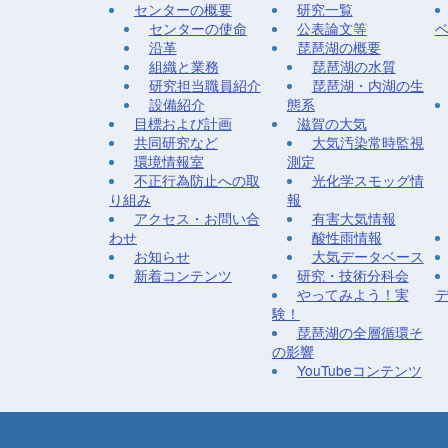
センターの概要
研究一覧
センターの使命
公表論文等
沿革
琵琶湖の概要
組織と業務
琵琶湖の水質
研究担当職員紹介
琵琶湖・内湖の生
設備紹介
態系
目標および計画
滋賀の大気
共同研究など
大気汚染常時監視
環境情報室
測定
不正行為防止への取
光化学スモッグ情
り組み
報
アクセス・お問い合
有害大気情報
わせ
酸性雨情報
お知らせ
大気データベース
新着コンテンツ
研究・技術分科会
やってみよう！実
験！
琵琶湖の全層循環そ
の影響
YouTubeコンテンツ