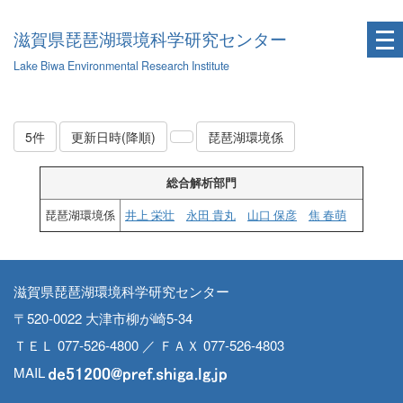
滋賀県琵琶湖環境科学研究センター
Lake Biwa Environmental Research Institute
5件
更新日時(降順)
琵琶湖環境係
総合解析部門
琵琶湖環境係
井上 栄壮
永田 貴丸
山口 保彦
焦 春萌
滋賀県琵琶湖環境科学研究センター
〒520-0022 大津市柳が崎5-34
ＴＥＬ 077-526-4800 ／ ＦＡＸ 077-526-4803
MAIL