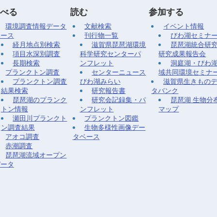
べる
読む
参加する
環境調査情報データ
文献検索
イベント情報
ベース
刊行物一覧
びわ湖セミナ
経月地点別検索
滋賀県琵琶湖環境
琵琶湖統合研
項目水深別調査
科学研究センターパ
研究成果報告会
長期検索
ンフレット
洞庭湖・びわ
プランクトン調査
センターニュース
域共同環境セミナ
プランクトン調査
びわ湖みらい
滋賀県生きもの
結果検索
研究報告書
タバンク
琵琶湖のプランク
研究会記録集・パ
琵琶湖 生物分
トン情報
ンフレット
マップ
瀬田川プランクト
プランクトン図鑑
ン調査結果
生物多様性画像デー
アオコ調査
タベース
赤潮調査
琵琶湖流域オープン
データ