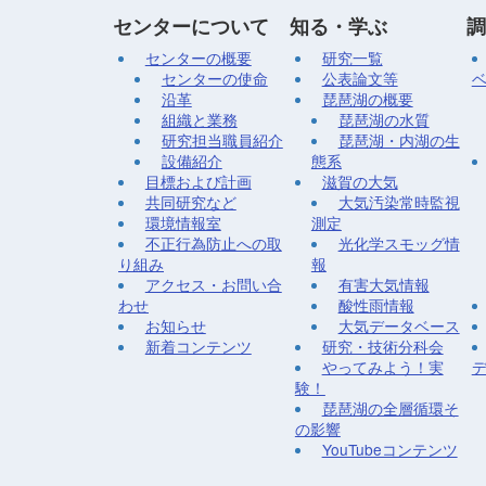
センターについて
知る・学ぶ
調
センターの概要
研究一覧
センターの使命
公表論文等
沿革
琵琶湖の概要
組織と業務
琵琶湖の水質
研究担当職員紹介
琵琶湖・内湖の生
設備紹介
態系
目標および計画
滋賀の大気
共同研究など
大気汚染常時監視
環境情報室
測定
不正行為防止への取
光化学スモッグ情
り組み
報
アクセス・お問い合
有害大気情報
わせ
酸性雨情報
お知らせ
大気データベース
新着コンテンツ
研究・技術分科会
やってみよう！実
験！
琵琶湖の全層循環そ
の影響
YouTubeコンテンツ