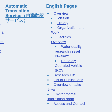
Automatic
English Pages
Translation
Overview
Service（自動翻訳
ー
Mission
サービス）
究
History
Organization and
湖流
Work
ー
Facilities
デー
Overview
Water quality
布
research vessel
Biwakaze
Remotely
Operated Vehicle
(ROV)
Research List
List of Publications
Overview of Lake
Biwa
Environmental
information room
Access and Contact