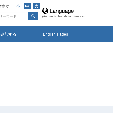
小
中
大
ズ変更
Language
(Automatic Translation Service)
参加する
English Pages
川プランクトン
県琵琶湖環境科
ーニュース び
報告書
会記録集・パン
ント情報
県生きものデー
なの外来生物調
なの調査
on
y
zation and
ties Overview
びわ湖みらい第42号_
びわ湖みらい第42号_
びわ湖みらい第43号_
びわ湖みらい第43号_
びわ湖セミナー
琵琶湖統合研究 研究
洞庭湖・びわ湖流域
センターの活動
県民データ
専門家データ
琵琶湖 生物分布マッ
Overview
Research List
List of Publications
Overview of Lake
Environmental
Access and Contact
果2026
究センターパン
みらい
ット
ンク
研究最前線
視点論点
研究最前線
視点論点
成果報告会
共同環境セミナー
プ
Biwa
information room
ット