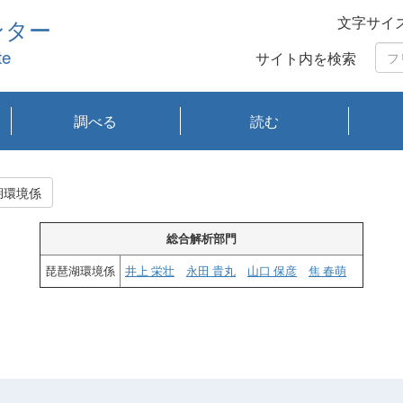
文字サイ
ンター
te
サイト内を検索
調べる
読む
琵琶湖の水質
琵琶湖・内湖の生態
大気汚染常時監視測
光化学スモッグ情報
有害大気情報
酸性雨情報
大気データベース
環境調査情報データ
プランクトン調査
アオコ調査
赤潮調査
琵琶湖流域オープン
大気汚染常時監視測
経月地点別検索
項目水深別調査
長期検索
プランクトン調査結
琵琶湖のプランクト
瀬田川プランクトン
琵琶湖流域オープン
琵琶湖流域オープン
琵琶湖流域オープン
琵琶湖流域オープン
琵琶湖流域オープン
琵琶湖流域オープン
文献検索
刊行物一覧
プランクトン図鑑
生物多様性画像デー
Water quality research
Remotely Operated
瀬田
滋賀
センタ
研究
研究
イベ
滋賀
みん
みん
Missi
Histor
Organi
Facili
系
定
ベース
データ
定結果等報告書
果検索
ン情報
調査結果
データ2020年度
データ2021年度
データ2022年度
データ2023年度
データ2024年度
データ2025年度
タベース
vessel Biwakaze
Vehicle (ROV)
調査結
学研
わ湖
フレ
タバ
査
Work
湖環境係
フレ
総合解析部門
琵琶湖環境係
井上 栄壮
永田 貴丸
山口 保彦
焦 春萌