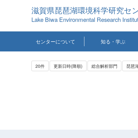
滋賀県琵琶湖環境科学研究セ
Lake Biwa Environmental Research Institu
センターについて
知る・学ぶ
センターの概要
目標および計画
共同研究など
環境情報室
不正行為防止への取
アクセス・お問い合
お知らせ
新着コンテンツ
センターの使命
沿革
組織と業務
研究担当職員紹介
設備紹介
研究一覧
公表論文等
琵琶湖の概要
滋賀の大気
研究・技術分科会
やってみよう！実
琵琶湖の全層循環そ
YouTubeコンテンツ
り組み
わせ
験！
の影響
20件
更新日時(降順)
総合解析部門
琵琶