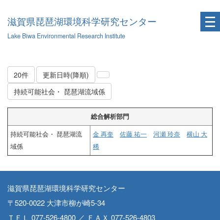
滋賀県琵琶湖環境科学研究センター
Lake Biwa Environmental Research Institute
20件
更新日時(降順)
持続可能社会・ 琵琶湖流域係
総合解析部門
持続可能社会・ 琵琶湖流
金 再奎
佐藤 祐一
河瀬 玲奈
横山 大
域係
稀
滋賀県琵琶湖環境科学研究センター
〒520-0022 大津市柳が崎5-34
ＴＥＬ 077-526-4800 ／ ＦＡＸ 077-526-4803