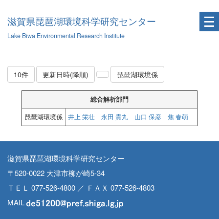
滋賀県琵琶湖環境科学研究センター
Lake Biwa Environmental Research Institute
10件
更新日時(降順)
琵琶湖環境係
総合解析部門
琵琶湖環境係
井上 栄壮
永田 貴丸
山口 保彦
焦 春萌
滋賀県琵琶湖環境科学研究センター
〒520-0022 大津市柳が崎5-34
ＴＥＬ 077-526-4800 ／ ＦＡＸ 077-526-4803
MAIL