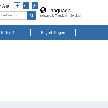
小
中
大
ズ変更
Language
(Automatic Translation Service)
参加する
English Pages
川プランクトン
県琵琶湖環境科
ーニュース び
報告書
会記録集・パン
ント情報
県生きものデー
なの外来生物調
なの調査
on
y
zation and
ties Overview
びわ湖みらい第42号_
びわ湖みらい第42号_
びわ湖みらい第43号_
びわ湖みらい第43号_
びわ湖セミナー
琵琶湖統合研究 研究
洞庭湖・びわ湖流域
センターの活動
県民データ
専門家データ
琵琶湖 生物分布マッ
Overview
Research List
List of Publications
Overview of Lake
Environmental
Access and Contact
果2026
究センターパン
みらい
ット
ンク
研究最前線
視点論点
研究最前線
視点論点
成果報告会
共同環境セミナー
プ
Biwa
information room
ット