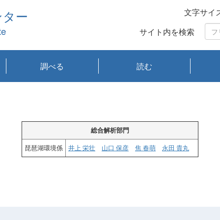
文字サイ
ンター
te
サイト内を検索
調べる
読む
琵琶湖の水質
琵琶湖・内湖の生態
大気汚染常時監視測
光化学スモッグ情報
有害大気情報
酸性雨情報
大気データベース
環境調査情報データ
プランクトン調査
アオコ調査
赤潮調査
琵琶湖流域オープン
大気汚染常時監視測
経月地点別検索
項目水深別調査
長期検索
プランクトン調査結
琵琶湖のプランクト
瀬田川プランクトン
琵琶湖流域オープン
琵琶湖流域オープン
琵琶湖流域オープン
琵琶湖流域オープン
琵琶湖流域オープン
琵琶湖流域オープン
文献検索
刊行物一覧
プランクトン図鑑
生物多様性画像デー
Water quality research
Remotely Operated
瀬田
滋賀
センタ
研究
研究
イベ
滋賀
みん
みん
Missi
Histor
Organi
Facili
系
定
ベース
データ
定結果等報告書
果検索
ン情報
調査結果
データ2020年度
データ2021年度
データ2022年度
データ2023年度
データ2024年度
データ2025年度
タベース
vessel Biwakaze
Vehicle (ROV)
調査結
学研
わ湖
フレ
タバ
査
Work
フレ
総合解析部門
琵琶湖環境係
井上 栄壮
山口 保彦
焦 春萌
永田 貴丸