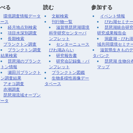
べる
読む
参加する
環境調査情報データ
文献検索
イベント情報
ベース
刊行物一覧
びわ湖セミナ
経月地点別検索
滋賀県琵琶湖環境
琵琶湖統合研
項目水深別調査
科学研究センターパ
研究成果報告会
長期検索
ンフレット
洞庭湖・びわ
プランクトン調査
センターニュース
域共同環境セミナ
プランクトン調査
びわ湖みらい
滋賀県生きもの
結果検索
研究報告書
タバンク
琵琶湖のプランク
研究会記録集・パ
琵琶湖 生物分
トン情報
ンフレット
マップ
瀬田川プランクト
プランクトン図鑑
ン調査結果
生物多様性画像デー
アオコ調査
タベース
赤潮調査
琵琶湖流域オープン
データ