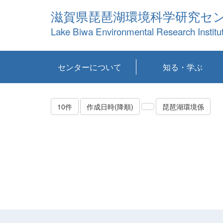
滋賀県琵琶湖環境科学研究セ
Lake Biwa Environmental Research Institu
センターについて
知る・学ぶ
センターの概要
目標および計画
共同研究など
環境情報室
不正行為防止への取
アクセス・お問い合
お知らせ
新着コンテンツ
センターの使命
沿革
組織と業務
研究担当職員紹介
設備紹介
研究一覧
公表論文等
琵琶湖の概要
滋賀の大気
研究・技術分科会
やってみよう！実
琵琶湖の全層循環そ
YouTubeコンテンツ
り組み
わせ
験！
の影響
10件
作成日時(降順)
琵琶湖環境係