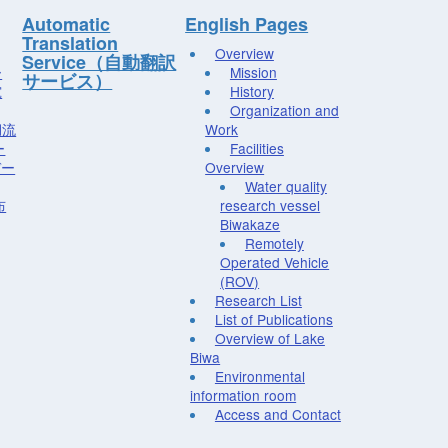
Automatic
English Pages
Translation
Overview
Service（自動翻訳
ー
Mission
サービス）
究
History
Organization and
湖流
Work
ー
Facilities
デー
Overview
Water quality
布
research vessel
Biwakaze
Remotely
Operated Vehicle
(ROV)
Research List
List of Publications
Overview of Lake
Biwa
Environmental
information room
Access and Contact