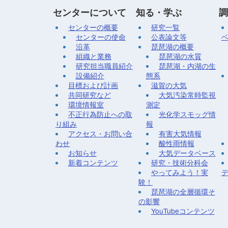
センターについて
知る・学ぶ
調
センターの概要
研究一覧
センターの使命
公表論文等
沿革
琵琶湖の概要
組織と業務
琵琶湖の水質
研究担当職員紹介
琵琶湖・内湖の生
設備紹介
態系
目標および計画
滋賀の大気
共同研究など
大気汚染常時監視
環境情報室
測定
不正行為防止への取
光化学スモッグ情
り組み
報
アクセス・お問い合
有害大気情報
わせ
酸性雨情報
お知らせ
大気データベース
新着コンテンツ
研究・技術分科会
やってみよう！実
験！
琵琶湖の全層循環そ
の影響
YouTubeコンテンツ