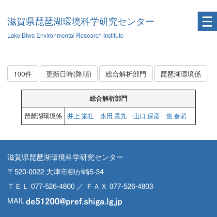
滋賀県琵琶湖環境科学研究センター
Lake Biwa Environmental Research Institute
100件
更新日時(降順)
総合解析部門
琵琶湖環境係
総合解析部門
琵琶湖環境係
井上 栄壮
永田 貴丸
山口 保彦
焦 春萌
滋賀県琵琶湖環境科学研究センター
〒520-0022 大津市柳が崎5-34
ＴＥＬ 077-526-4800 ／ ＦＡＸ 077-526-4803
MAIL