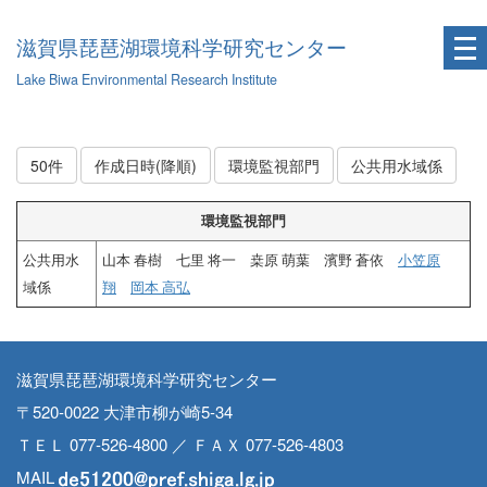
滋賀県琵琶湖環境科学研究センター
Lake Biwa Environmental Research Institute
50件
作成日時(降順)
環境監視部門
公共用水域係
環境監視部門
公共用水
山本 春樹 七里 将一 桒原 萌葉 濱野 蒼依
小笠原
域係
翔
岡本 高弘
滋賀県琵琶湖環境科学研究センター
〒520-0022 大津市柳が崎5-34
ＴＥＬ 077-526-4800 ／ ＦＡＸ 077-526-4803
MAIL