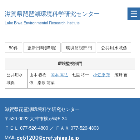
滋賀県琵琶湖環境科学研究センター
Lake Biwa Environmental Research Institute
50件
更新日時(降順)
環境監視部門
公共用水域係
環境監視部門
公共用水
山本 春樹
岡本 高弘
七里 将一
小笠原 翔
濱野 蒼
域係
依 桒原 萌葉
滋賀県琵琶湖環境科学研究センター
〒520-0022 大津市柳が崎5-34
ＴＥＬ 077-526-4800 ／ ＦＡＸ 077-526-4803
MAIL