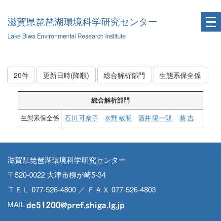
滋賀県琵琶湖環境科学研究センター
Lake Biwa Environmental Research Institute
20件
更新日時(降順)
総合解析部門
生態系保全係
総合解析部門
生態系保全係
石川 可奈子
水野 敏明
酒井 陽一郎
蔡 吉
滋賀県琵琶湖環境科学研究センター
〒520-0022 大津市柳が崎5-34
ＴＥＬ 077-526-4800 ／ ＦＡＸ 077-526-4803
MAIL