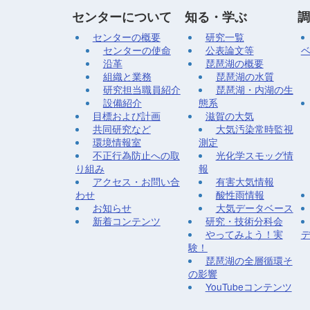
センターについて
知る・学ぶ
調
センターの概要
研究一覧
センターの使命
公表論文等
沿革
琵琶湖の概要
組織と業務
琵琶湖の水質
研究担当職員紹介
琵琶湖・内湖の生
設備紹介
態系
目標および計画
滋賀の大気
共同研究など
大気汚染常時監視
環境情報室
測定
不正行為防止への取
光化学スモッグ情
り組み
報
アクセス・お問い合
有害大気情報
わせ
酸性雨情報
お知らせ
大気データベース
新着コンテンツ
研究・技術分科会
やってみよう！実
験！
琵琶湖の全層循環そ
の影響
YouTubeコンテンツ