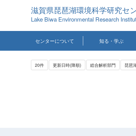
滋賀県琵琶湖環境科学研究セ
Lake Biwa Environmental Research Institu
センターについて
知る・学ぶ
センターの概要
目標および計画
共同研究など
環境情報室
不正行為防止への取
アクセス・お問い合
お知らせ
新着コンテンツ
センターの使命
沿革
組織と業務
研究担当職員紹介
設備紹介
研究一覧
公表論文等
琵琶湖の概要
滋賀の大気
研究・技術分科会
やってみよう！実
琵琶湖の全層循環そ
YouTubeコンテンツ
り組み
わせ
験！
の影響
20件
更新日時(降順)
総合解析部門
琵琶