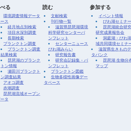
べる
読む
参加する
環境調査情報データ
文献検索
イベント情報
ベース
刊行物一覧
びわ湖セミナ
経月地点別検索
滋賀県琵琶湖環境
琵琶湖統合研
項目水深別調査
科学研究センターパ
研究成果報告会
長期検索
ンフレット
洞庭湖・びわ
プランクトン調査
センターニュース
域共同環境セミナ
プランクトン調査
びわ湖みらい
滋賀県生きもの
結果検索
研究報告書
タバンク
琵琶湖のプランク
研究会記録集・パ
琵琶湖 生物分
トン情報
ンフレット
マップ
瀬田川プランクト
プランクトン図鑑
ン調査結果
生物多様性画像デー
アオコ調査
タベース
赤潮調査
琵琶湖流域オープン
データ