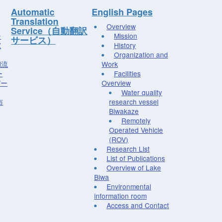
Automatic
English Pages
Translation
Overview
Service（自動翻訳
ー
Mission
サービス）
究
History
Organization and
湖流
Work
ー
Facilities
デー
Overview
Water quality
布
research vessel
Biwakaze
Remotely
Operated Vehicle
(ROV)
Research List
List of Publications
Overview of Lake
Biwa
Environmental
information room
Access and Contact