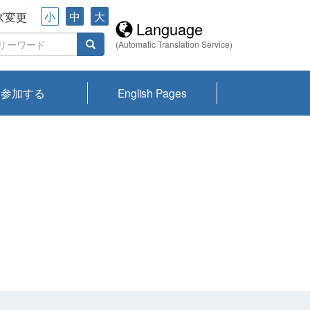
小
中
大
ズ変更
Language
(Automatic Translation Service)
参加する
English Pages
川プランクトン
県琵琶湖環境科
ーニュース び
報告書
会記録集・パン
ント情報
県生きものデー
なの外来生物調
なの調査
on
y
zation and
ties Overview
びわ湖みらい第42号_
びわ湖みらい第42号_
びわ湖みらい第43号_
びわ湖みらい第43号_
びわ湖セミナー
琵琶湖統合研究 研究
洞庭湖・びわ湖流域
センターの活動
県民データ
専門家データ
琵琶湖 生物分布マッ
Overview
Research List
List of Publications
Overview of Lake
Environmental
Access and Contact
果2026
究センターパン
みらい
ット
ンク
研究最前線
視点論点
研究最前線
視点論点
成果報告会
共同環境セミナー
プ
Biwa
information room
ット