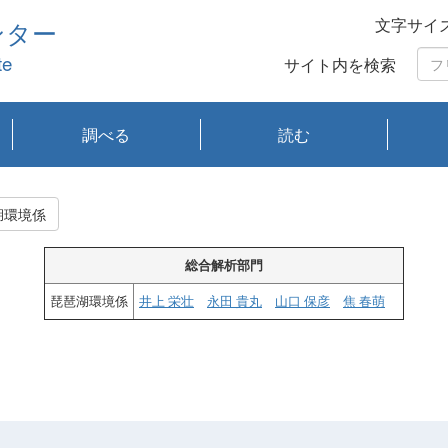
文字サイ
ンター
te
サイト内を検索
調べる
読む
琵琶湖の水質
琵琶湖・内湖の生態
大気汚染常時監視測
光化学スモッグ情報
有害大気情報
酸性雨情報
大気データベース
環境調査情報データ
プランクトン調査
アオコ調査
赤潮調査
琵琶湖流域オープン
大気汚染常時監視測
経月地点別検索
項目水深別調査
長期検索
プランクトン調査結
琵琶湖のプランクト
瀬田川プランクトン
琵琶湖流域オープン
琵琶湖流域オープン
琵琶湖流域オープン
琵琶湖流域オープン
琵琶湖流域オープン
琵琶湖流域オープン
文献検索
刊行物一覧
プランクトン図鑑
生物多様性画像デー
Water quality research
Remotely Operated
瀬田
滋賀
センタ
研究
研究
イベ
滋賀
みん
みん
Missi
Histor
Organi
Facili
系
定
ベース
データ
定結果等報告書
果検索
ン情報
調査結果
データ2020年度
データ2021年度
データ2022年度
データ2023年度
データ2024年度
データ2025年度
タベース
vessel Biwakaze
Vehicle (ROV)
調査結
学研
わ湖
フレ
タバ
査
Work
湖環境係
フレ
総合解析部門
琵琶湖環境係
井上 栄壮
永田 貴丸
山口 保彦
焦 春萌