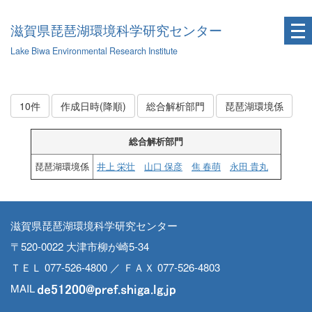
滋賀県琵琶湖環境科学研究センター
Lake Biwa Environmental Research Institute
10件
作成日時(降順)
総合解析部門
琵琶湖環境係
総合解析部門
琵琶湖環境係
井上 栄壮
山口 保彦
焦 春萌
永田 貴丸
滋賀県琵琶湖環境科学研究センター
〒520-0022 大津市柳が崎5-34
ＴＥＬ 077-526-4800 ／ ＦＡＸ 077-526-4803
MAIL