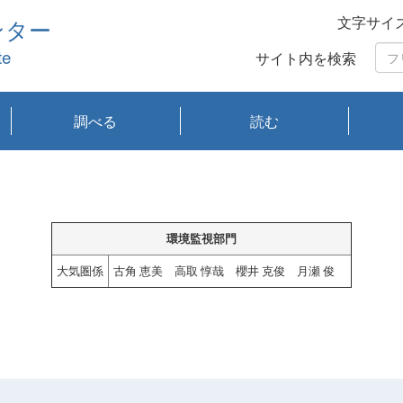
文字サイ
ンター
te
サイト内を検索
調べる
読む
琵琶湖の水質
琵琶湖・内湖の生態
大気汚染常時監視測
光化学スモッグ情報
有害大気情報
酸性雨情報
大気データベース
環境調査情報データ
プランクトン調査
アオコ調査
赤潮調査
琵琶湖流域オープン
大気汚染常時監視測
経月地点別検索
項目水深別調査
長期検索
プランクトン調査結
琵琶湖のプランクト
瀬田川プランクトン
琵琶湖流域オープン
琵琶湖流域オープン
琵琶湖流域オープン
琵琶湖流域オープン
琵琶湖流域オープン
琵琶湖流域オープン
文献検索
刊行物一覧
プランクトン図鑑
生物多様性画像デー
Water quality research
Remotely Operated
瀬田
滋賀
センタ
研究
研究
イベ
滋賀
みん
みん
Missi
Histor
Organi
Facili
系
定
ベース
データ
定結果等報告書
果検索
ン情報
調査結果
データ2020年度
データ2021年度
データ2022年度
データ2023年度
データ2024年度
データ2025年度
タベース
vessel Biwakaze
Vehicle (ROV)
調査結
学研
わ湖
フレ
タバ
査
Work
フレ
環境監視部門
大気圏係
古角 恵美 高取 惇哉 櫻井 克俊 月瀬 俊