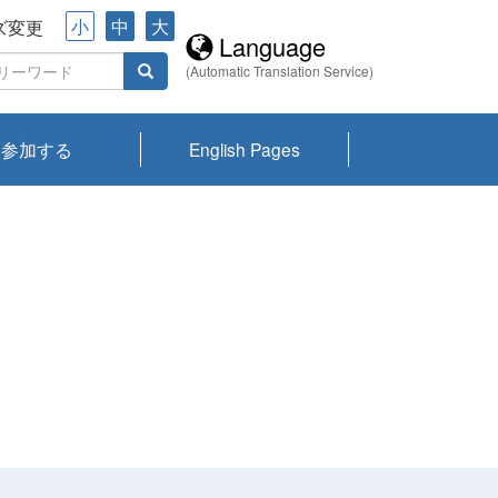
小
中
大
ズ変更
Language
(Automatic Translation Service)
参加する
English Pages
川プランクトン
県琵琶湖環境科
ーニュース び
報告書
会記録集・パン
ント情報
県生きものデー
なの外来生物調
なの調査
on
y
zation and
ties Overview
びわ湖みらい第42号_
びわ湖みらい第42号_
びわ湖みらい第43号_
びわ湖みらい第43号_
びわ湖セミナー
琵琶湖統合研究 研究
洞庭湖・びわ湖流域
センターの活動
県民データ
専門家データ
琵琶湖 生物分布マッ
Overview
Research List
List of Publications
Overview of Lake
Environmental
Access and Contact
果2026
究センターパン
みらい
ット
ンク
研究最前線
視点論点
研究最前線
視点論点
成果報告会
共同環境セミナー
プ
Biwa
information room
ット