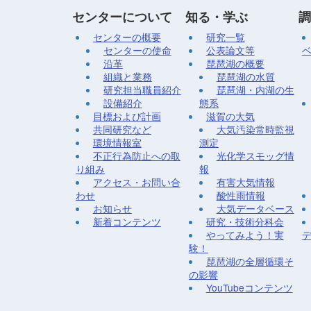
センターについて
知る・学ぶ
調
センターの概要
研究一覧
センターの使命
公表論文等
沿革
琵琶湖の概要
組織と業務
琵琶湖の水質
研究担当職員紹介
琵琶湖・内湖の生
設備紹介
態系
目標および計画
滋賀の大気
共同研究など
大気汚染常時監視
環境情報室
測定
不正行為防止への取
光化学スモッグ情
り組み
報
アクセス・お問い合
有害大気情報
わせ
酸性雨情報
お知らせ
大気データベース
新着コンテンツ
研究・技術分科会
やってみよう！実
験！
琵琶湖の全層循環そ
の影響
YouTubeコンテンツ