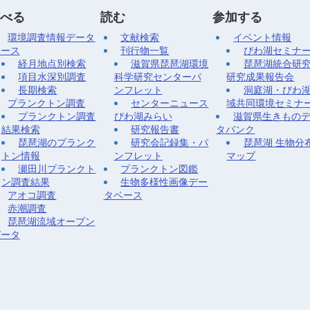
べる
読む
参加する
環境調査情報データ
文献検索
イベント情報
ベース
刊行物一覧
びわ湖セミナ
経月地点別検索
滋賀県琵琶湖環境
琵琶湖統合研
項目水深別調査
科学研究センターパ
研究成果報告会
長期検索
ンフレット
洞庭湖・びわ
プランクトン調査
センターニュース
域共同環境セミナ
プランクトン調査
びわ湖みらい
滋賀県生きもの
結果検索
研究報告書
タバンク
琵琶湖のプランク
研究会記録集・パ
琵琶湖 生物分
トン情報
ンフレット
マップ
瀬田川プランクト
プランクトン図鑑
ン調査結果
生物多様性画像デー
アオコ調査
タベース
赤潮調査
琵琶湖流域オープン
データ