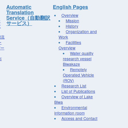
Automatic
English Pages
Translation
Overview
Service（自動翻訳
ー
Mission
サービス）
究
History
Organization and
湖流
Work
ー
Facilities
デー
Overview
Water quality
布
research vessel
Biwakaze
Remotely
Operated Vehicle
(ROV)
Research List
List of Publications
Overview of Lake
Biwa
Environmental
information room
Access and Contact