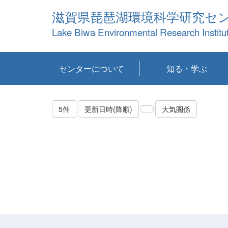
滋賀県琵琶湖環境科学研究セ
Lake Biwa Environmental Research Institu
センターについて
知る・学ぶ
センターの概要
目標および計画
共同研究など
環境情報室
不正行為防止への取
アクセス・お問い合
お知らせ
新着コンテンツ
センターの使命
沿革
組織と業務
研究担当職員紹介
設備紹介
研究一覧
公表論文等
琵琶湖の概要
滋賀の大気
研究・技術分科会
やってみよう！実
琵琶湖の全層循環そ
YouTubeコンテンツ
り組み
わせ
験！
の影響
5件
更新日時(降順)
大気圏係