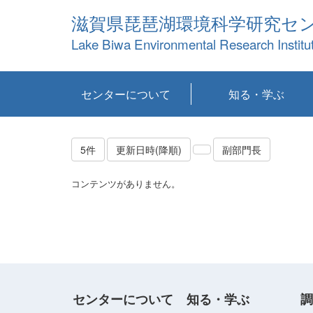
滋賀県琵琶湖環境科学研究セ
Lake Biwa Environmental Research Institu
センターについて
知る・学ぶ
センターの概要
目標および計画
共同研究など
環境情報室
不正行為防止への取
アクセス・お問い合
お知らせ
新着コンテンツ
センターの使命
沿革
組織と業務
研究担当職員紹介
設備紹介
研究一覧
公表論文等
琵琶湖の概要
滋賀の大気
研究・技術分科会
やってみよう！実
琵琶湖の全層循環そ
YouTubeコンテンツ
り組み
わせ
験！
の影響
5件
更新日時(降順)
副部門長
コンテンツがありません。
センターについて
知る・学ぶ
調