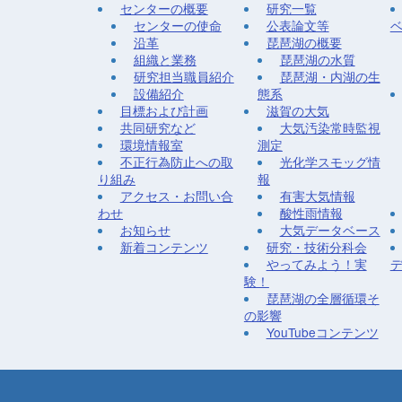
センターの概要
研究一覧
センターの使命
公表論文等
沿革
琵琶湖の概要
組織と業務
琵琶湖の水質
研究担当職員紹介
琵琶湖・内湖の生
設備紹介
態系
目標および計画
滋賀の大気
共同研究など
大気汚染常時監視
環境情報室
測定
不正行為防止への取
光化学スモッグ情
り組み
報
アクセス・お問い合
有害大気情報
わせ
酸性雨情報
お知らせ
大気データベース
新着コンテンツ
研究・技術分科会
やってみよう！実
験！
琵琶湖の全層循環そ
の影響
YouTubeコンテンツ