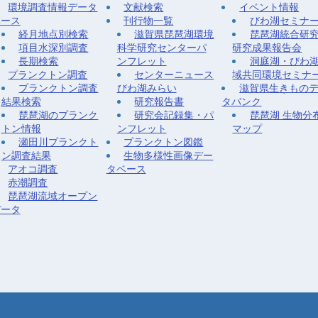
環境調査情報データ
文献検索
イベント情報
ベース
刊行物一覧
びわ湖セミナ
経月地点別検索
滋賀県琵琶湖環境
琵琶湖統合研
項目水深別調査
科学研究センターパ
研究成果報告会
長期検索
ンフレット
洞庭湖・びわ
プランクトン調査
センターニュース
域共同環境セミナ
プランクトン調査
びわ湖みらい
滋賀県生きもの
結果検索
研究報告書
タバンク
琵琶湖のプランク
研究会記録集・パ
琵琶湖 生物分
トン情報
ンフレット
マップ
瀬田川プランクト
プランクトン図鑑
ン調査結果
生物多様性画像デー
アオコ調査
タベース
赤潮調査
琵琶湖流域オープン
データ