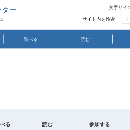
文字サイ
ンター
te
サイト内を検索
調べる
読む
琵琶湖の水質
琵琶湖・内湖の生態
大気汚染常時監視測
光化学スモッグ情報
有害大気情報
酸性雨情報
大気データベース
環境調査情報データ
プランクトン調査
アオコ調査
赤潮調査
琵琶湖流域オープン
大気汚染常時監視測
経月地点別検索
項目水深別調査
長期検索
プランクトン調査結
琵琶湖のプランクト
瀬田川プランクトン
琵琶湖流域オープン
琵琶湖流域オープン
琵琶湖流域オープン
琵琶湖流域オープン
琵琶湖流域オープン
琵琶湖流域オープン
文献検索
刊行物一覧
プランクトン図鑑
生物多様性画像デー
Water quality research
Remotely Operated
瀬田
滋賀
センタ
研究
研究
イベ
滋賀
みん
みん
Missi
Histor
Organi
Facili
系
定
ベース
データ
定結果等報告書
果検索
ン情報
調査結果
データ2020年度
データ2021年度
データ2022年度
データ2023年度
データ2024年度
データ2025年度
タベース
vessel Biwakaze
Vehicle (ROV)
調査結
学研
わ湖
フレ
タバ
査
Work
フレ
べる
読む
参加する