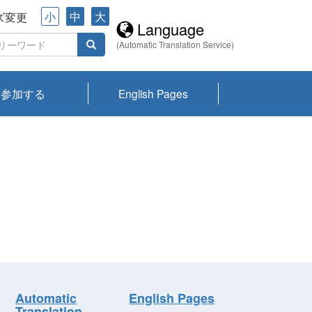
小
中
大
ズ変更
Language
(Automatic Translation Service)
参加する
English Pages
川プランクトン
県琵琶湖環境科
ーニュース び
報告書
会記録集・パン
ント情報
県生きものデー
なの外来生物調
なの調査
on
y
zation and
ties Overview
びわ湖みらい第42号_
びわ湖みらい第42号_
びわ湖みらい第43号_
びわ湖みらい第43号_
びわ湖セミナー
琵琶湖統合研究 研究
洞庭湖・びわ湖流域
センターの活動
県民データ
専門家データ
琵琶湖 生物分布マッ
Overview
Research List
List of Publications
Overview of Lake
Environmental
Access and Contact
果2026
究センターパン
みらい
ット
ンク
研究最前線
視点論点
研究最前線
視点論点
成果報告会
共同環境セミナー
プ
Biwa
information room
ット
Automatic
English Pages
Translation