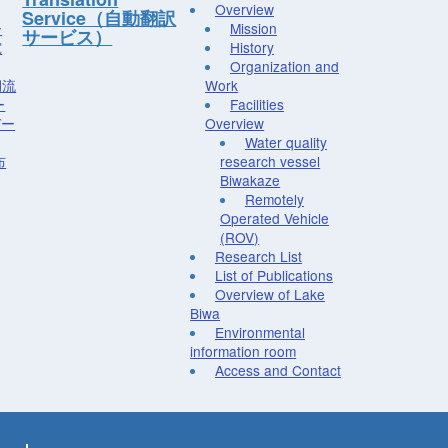
Overview
Service（自動翻訳
ー
Mission
サービス）
究
History
Organization and
湖流
Work
ー
Facilities
デー
Overview
Water quality
布
research vessel
Biwakaze
Remotely
Operated Vehicle
(ROV)
Research List
List of Publications
Overview of Lake
Biwa
Environmental
information room
Access and Contact