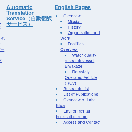
Automatic
English Pages
Translation
Overview
Service（自動翻訳
ー
Mission
サービス）
究
History
Organization and
湖流
Work
ー
Facilities
デー
Overview
Water quality
布
research vessel
Biwakaze
Remotely
Operated Vehicle
(ROV)
Research List
List of Publications
Overview of Lake
Biwa
Environmental
information room
Access and Contact