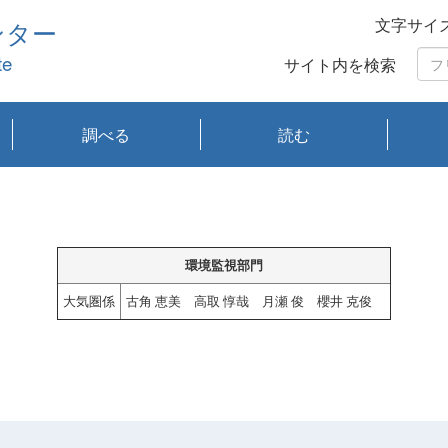
文字サイ
ンター
te
サイト内を検索
調べる
読む
琵琶湖の水質
琵琶湖・内湖の生態
大気汚染常時監視測
光化学スモッグ情報
有害大気情報
酸性雨情報
大気データベース
環境調査情報データ
プランクトン調査
アオコ調査
赤潮調査
琵琶湖流域オープン
大気汚染常時監視測
経月地点別検索
項目水深別調査
長期検索
プランクトン調査結
琵琶湖のプランクト
瀬田川プランクトン
琵琶湖流域オープン
琵琶湖流域オープン
琵琶湖流域オープン
琵琶湖流域オープン
琵琶湖流域オープン
琵琶湖流域オープン
文献検索
刊行物一覧
プランクトン図鑑
生物多様性画像デー
Water quality research
Remotely Operated
瀬田
滋賀
センタ
研究
研究
イベ
滋賀
みん
みん
Missi
Histor
Organi
Facili
系
定
ベース
データ
定結果等報告書
果検索
ン情報
調査結果
データ2020年度
データ2021年度
データ2022年度
データ2023年度
データ2024年度
データ2025年度
タベース
vessel Biwakaze
Vehicle (ROV)
調査結
学研
わ湖
フレ
タバ
査
Work
フレ
環境監視部門
大気圏係
古角 恵美 高取 惇哉 月瀬 俊 櫻井 克俊