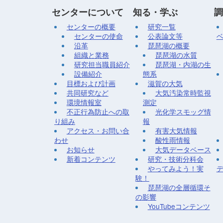
センターについて
知る・学ぶ
調
センターの概要
研究一覧
センターの使命
公表論文等
沿革
琵琶湖の概要
組織と業務
琵琶湖の水質
研究担当職員紹介
琵琶湖・内湖の生
設備紹介
態系
目標および計画
滋賀の大気
共同研究など
大気汚染常時監視
環境情報室
測定
不正行為防止への取
光化学スモッグ情
り組み
報
アクセス・お問い合
有害大気情報
わせ
酸性雨情報
お知らせ
大気データベース
新着コンテンツ
研究・技術分科会
やってみよう！実
験！
琵琶湖の全層循環そ
の影響
YouTubeコンテンツ