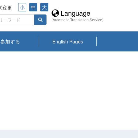
小
中
大
ズ変更
Language
(Automatic Translation Service)
参加する
English Pages
川プランクトン
県琵琶湖環境科
ーニュース び
報告書
会記録集・パン
ント情報
県生きものデー
なの外来生物調
なの調査
on
y
zation and
ties Overview
びわ湖みらい第42号_
びわ湖みらい第42号_
びわ湖みらい第43号_
びわ湖みらい第43号_
びわ湖セミナー
琵琶湖統合研究 研究
洞庭湖・びわ湖流域
センターの活動
県民データ
専門家データ
琵琶湖 生物分布マッ
Overview
Research List
List of Publications
Overview of Lake
Environmental
Access and Contact
果2026
究センターパン
みらい
ット
ンク
研究最前線
視点論点
研究最前線
視点論点
成果報告会
共同環境セミナー
プ
Biwa
information room
ット