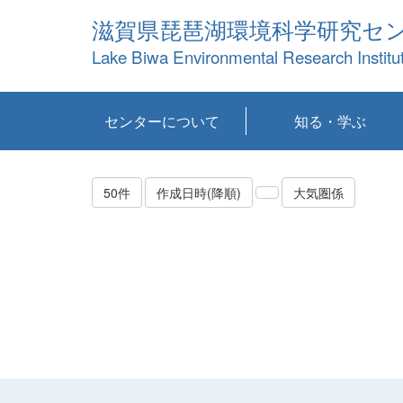
滋賀県琵琶湖環境科学研究セ
Lake Biwa Environmental Research Institu
センターについて
知る・学ぶ
センターの概要
目標および計画
共同研究など
環境情報室
不正行為防止への取
アクセス・お問い合
お知らせ
新着コンテンツ
センターの使命
沿革
組織と業務
研究担当職員紹介
設備紹介
研究一覧
公表論文等
琵琶湖の概要
滋賀の大気
研究・技術分科会
やってみよう！実
琵琶湖の全層循環そ
YouTubeコンテンツ
り組み
わせ
験！
の影響
50件
作成日時(降順)
大気圏係