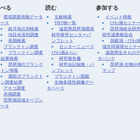
べる
読む
参加する
環境調査情報データ
文献検索
イベント情報
ベース
刊行物一覧
びわ湖セミナ
経月地点別検索
滋賀県琵琶湖環境
琵琶湖統合研
項目水深別調査
科学研究センターパ
研究成果報告会
長期検索
ンフレット
洞庭湖・びわ
プランクトン調査
センターニュース
域共同環境セミナ
プランクトン調査
びわ湖みらい
滋賀県生きもの
結果検索
研究報告書
タバンク
琵琶湖のプランク
研究会記録集・パ
琵琶湖 生物分
トン情報
ンフレット
マップ
瀬田川プランクト
プランクトン図鑑
ン調査結果
生物多様性画像デー
アオコ調査
タベース
赤潮調査
琵琶湖流域オープン
データ