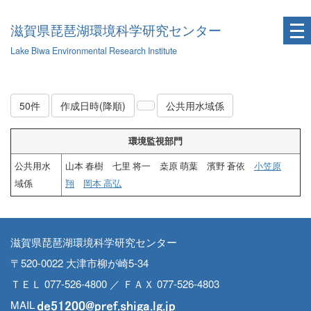
滋賀県琵琶湖環境科学研究センター
Lake Biwa Environmental Research Institute
50件
作成日時(降順)
公共用水域係
環境監視部門
公共用水
山本 春樹 七里 将一 桒原 萌葉 濱野 蒼依
小笠原
域係
翔
岡本 高弘
滋賀県琵琶湖環境科学研究センター
〒520-0022 大津市柳が崎5-34
ＴＥＬ 077-526-4800 ／ ＦＡＸ 077-526-4803
MAIL