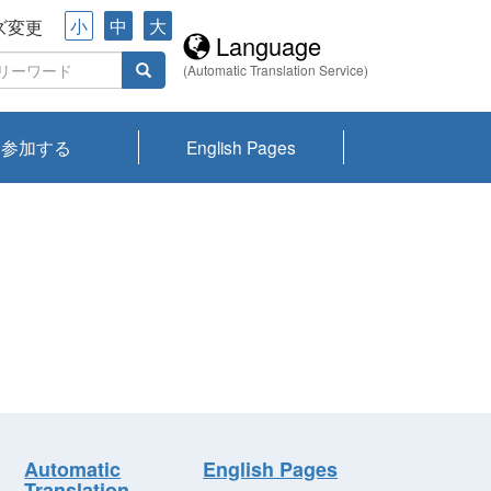
小
中
大
ズ変更
Language
(Automatic Translation Service)
参加する
English Pages
川プランクトン
県琵琶湖環境科
ーニュース び
報告書
会記録集・パン
ント情報
県生きものデー
なの外来生物調
なの調査
on
y
zation and
ties Overview
びわ湖みらい第42号_
びわ湖みらい第42号_
びわ湖みらい第43号_
びわ湖みらい第43号_
びわ湖セミナー
琵琶湖統合研究 研究
洞庭湖・びわ湖流域
センターの活動
県民データ
専門家データ
琵琶湖 生物分布マッ
Overview
Research List
List of Publications
Overview of Lake
Environmental
Access and Contact
果2026
究センターパン
みらい
ット
ンク
研究最前線
視点論点
研究最前線
視点論点
成果報告会
共同環境セミナー
プ
Biwa
information room
ット
Automatic
English Pages
Translation