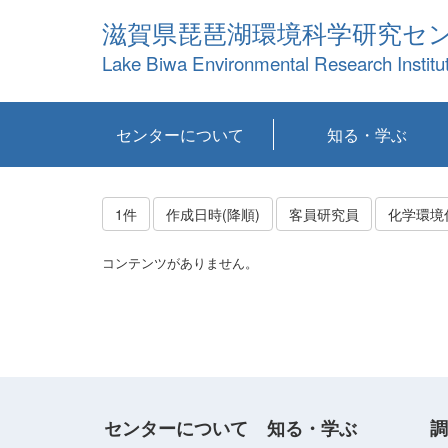
滋賀県琵琶湖環境科学研究セ
Lake Biwa Environmental Research Institu
センターについて
知る・学ぶ
センターの概要
目標および計画
共同研究など
環境情報室
不正行為防止への取
アクセス・お問い合
お知らせ
新着コンテンツ
センターの使命
沿革
組織と業務
研究担当職員紹介
設備紹介
研究一覧
公表論文等
琵琶湖の概要
滋賀の大気
研究・技術分科会
やってみよう！実
琵琶湖の全層循環そ
YouTubeコンテンツ
り組み
わせ
験！
の影響
1件
作成日時(降順)
客員研究員
化学環境
コンテンツがありません。
センターについて
知る・学ぶ
調