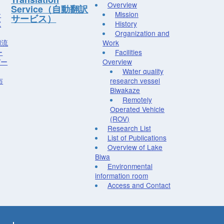
Overview
Service（自動翻訳
ー
Mission
サービス）
究
History
Organization and
湖流
Work
ー
Facilities
デー
Overview
Water quality
布
research vessel
Biwakaze
Remotely
Operated Vehicle
(ROV)
Research List
List of Publications
Overview of Lake
Biwa
Environmental
information room
Access and Contact