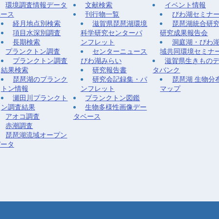
環境調査情報データ
文献検索
イベント情報
ベース
刊行物一覧
びわ湖セミナ
経月地点別検索
滋賀県琵琶湖環境
琵琶湖統合研
項目水深別調査
科学研究センターパ
研究成果報告会
長期検索
ンフレット
洞庭湖・びわ
プランクトン調査
センターニュース
域共同環境セミナ
プランクトン調査
びわ湖みらい
滋賀県生きもの
結果検索
研究報告書
タバンク
琵琶湖のプランク
研究会記録集・パ
琵琶湖 生物分
トン情報
ンフレット
マップ
瀬田川プランクト
プランクトン図鑑
ン調査結果
生物多様性画像デー
アオコ調査
タベース
赤潮調査
琵琶湖流域オープン
データ