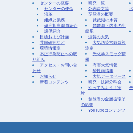
センターの概要
研究一覧
センターの使命
公表論文等
沿革
琵琶湖の概要
組織と業務
琵琶湖の水質
研究担当職員紹介
琵琶湖・内湖の生
設備紹介
態系
目標および計画
滋賀の大気
共同研究など
大気汚染常時監視
環境情報室
測定
不正行為防止への取
光化学スモッグ情
り組み
報
アクセス・お問い合
有害大気情報
わせ
酸性雨情報
お知らせ
大気データベース
新着コンテンツ
研究・技術分科会
やってみよう！実
験！
琵琶湖の全層循環そ
の影響
YouTubeコンテンツ