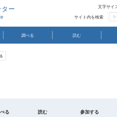
文字サイ
ンター
te
サイト内を検索
調べる
読む
琵琶湖の水質
琵琶湖・内湖の生態
大気汚染常時監視測
光化学スモッグ情報
有害大気情報
酸性雨情報
大気データベース
環境調査情報データ
プランクトン調査
アオコ調査
赤潮調査
琵琶湖流域オープン
大気汚染常時監視測
経月地点別検索
項目水深別調査
長期検索
プランクトン調査結
琵琶湖のプランクト
瀬田川プランクトン
琵琶湖流域オープン
琵琶湖流域オープン
琵琶湖流域オープン
琵琶湖流域オープン
琵琶湖流域オープン
琵琶湖流域オープン
文献検索
刊行物一覧
プランクトン図鑑
生物多様性画像デー
Water quality research
Remotely Operated
瀬田
滋賀
センタ
研究
研究
イベ
滋賀
みん
みん
Missi
Histor
Organi
Facili
系
定
ベース
データ
定結果等報告書
果検索
ン情報
調査結果
データ2020年度
データ2021年度
データ2022年度
データ2023年度
データ2024年度
データ2025年度
タベース
vessel Biwakaze
Vehicle (ROV)
調査結
学研
わ湖
フレ
タバ
査
Work
係
フレ
べる
読む
参加する