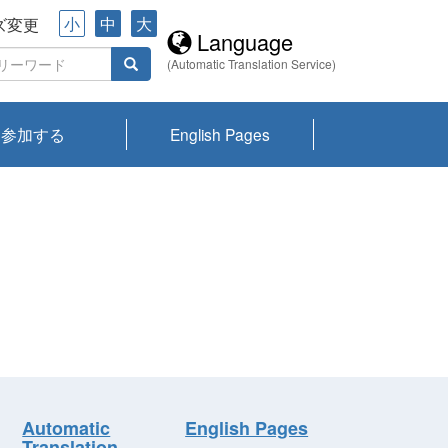
小
中
大
ズ変更
Language
(Automatic Translation Service)
参加する
English Pages
川プランクトン
県琵琶湖環境科
ーニュース び
報告書
会記録集・パン
ント情報
県生きものデー
なの外来生物調
なの調査
on
y
zation and
ties Overview
びわ湖みらい第42号_
びわ湖みらい第42号_
びわ湖みらい第43号_
びわ湖みらい第43号_
びわ湖セミナー
琵琶湖統合研究 研究
洞庭湖・びわ湖流域
センターの活動
県民データ
専門家データ
琵琶湖 生物分布マッ
Overview
Research List
List of Publications
Overview of Lake
Environmental
Access and Contact
果2026
究センターパン
みらい
ット
ンク
研究最前線
視点論点
研究最前線
視点論点
成果報告会
共同環境セミナー
プ
Biwa
information room
ット
Automatic
English Pages
Translation