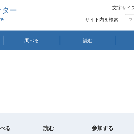
文字サイ
ンター
te
サイト内を検索
調べる
読む
琵琶湖の水質
琵琶湖・内湖の生態
大気汚染常時監視測
光化学スモッグ情報
有害大気情報
酸性雨情報
大気データベース
環境調査情報データ
プランクトン調査
アオコ調査
赤潮調査
琵琶湖流域オープン
大気汚染常時監視測
経月地点別検索
項目水深別調査
長期検索
プランクトン調査結
琵琶湖のプランクト
瀬田川プランクトン
琵琶湖流域オープン
琵琶湖流域オープン
琵琶湖流域オープン
琵琶湖流域オープン
琵琶湖流域オープン
琵琶湖流域オープン
文献検索
刊行物一覧
プランクトン図鑑
生物多様性画像デー
Water quality research
Remotely Operated
瀬田
滋賀
センタ
研究
研究
イベ
滋賀
みん
みん
Missi
Histor
Organi
Facili
系
定
ベース
データ
定結果等報告書
果検索
ン情報
調査結果
データ2020年度
データ2021年度
データ2022年度
データ2023年度
データ2024年度
データ2025年度
タベース
vessel Biwakaze
Vehicle (ROV)
調査結
学研
わ湖
フレ
タバ
査
Work
フレ
べる
読む
参加する