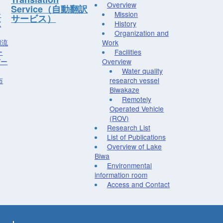
Overview
Service（自動翻訳
ー
Mission
サービス）
究
History
Organization and
湖流
Work
ー
Facilities
デー
Overview
Water quality
布
research vessel
Biwakaze
Remotely
Operated Vehicle
(ROV)
Research List
List of Publications
Overview of Lake
Biwa
Environmental
information room
Access and Contact