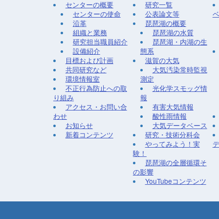
センターの概要
研究一覧
センターの使命
公表論文等
沿革
琵琶湖の概要
組織と業務
琵琶湖の水質
研究担当職員紹介
琵琶湖・内湖の生
設備紹介
態系
目標および計画
滋賀の大気
共同研究など
大気汚染常時監視
環境情報室
測定
不正行為防止への取
光化学スモッグ情
り組み
報
アクセス・お問い合
有害大気情報
わせ
酸性雨情報
お知らせ
大気データベース
新着コンテンツ
研究・技術分科会
やってみよう！実
験！
琵琶湖の全層循環そ
の影響
YouTubeコンテンツ