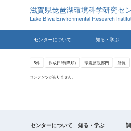
滋賀県琵琶湖環境科学研究セ
Lake Biwa Environmental Research Institu
センターについて
知る・学ぶ
センターの概要
目標および計画
共同研究など
環境情報室
不正行為防止への取
アクセス・お問い合
お知らせ
新着コンテンツ
センターの使命
沿革
組織と業務
研究担当職員紹介
設備紹介
研究一覧
公表論文等
琵琶湖の概要
滋賀の大気
研究・技術分科会
やってみよう！実
琵琶湖の全層循環そ
YouTubeコンテンツ
り組み
わせ
験！
の影響
5件
作成日時(降順)
環境監視部門
所長
コンテンツがありません。
センターについて
知る・学ぶ
調