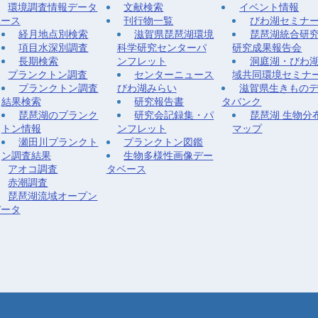
環境調査情報データ
文献検索
イベント情報
ベース
刊行物一覧
びわ湖セミナ
経月地点別検索
滋賀県琵琶湖環境
琵琶湖統合研
項目水深別調査
科学研究センターパ
研究成果報告会
長期検索
ンフレット
洞庭湖・びわ
プランクトン調査
センターニュース
域共同環境セミナ
プランクトン調査
びわ湖みらい
滋賀県生きもの
結果検索
研究報告書
タバンク
琵琶湖のプランク
研究会記録集・パ
琵琶湖 生物分
トン情報
ンフレット
マップ
瀬田川プランクト
プランクトン図鑑
ン調査結果
生物多様性画像デー
アオコ調査
タベース
赤潮調査
琵琶湖流域オープン
データ