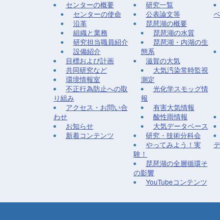
センターの概要
研究一覧
センターの使命
公表論文等
沿革
琵琶湖の概要
組織と業務
琵琶湖の水質
研究担当職員紹介
琵琶湖・内湖の生
設備紹介
態系
目標および計画
滋賀の大気
共同研究など
大気汚染常時監視
環境情報室
測定
不正行為防止への取
光化学スモッグ情
り組み
報
アクセス・お問い合
有害大気情報
わせ
酸性雨情報
お知らせ
大気データベース
新着コンテンツ
研究・技術分科会
やってみよう！実
験！
琵琶湖の全層循環そ
の影響
YouTubeコンテンツ