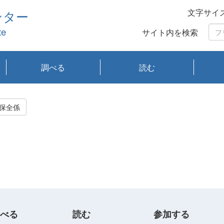
文字サイ
ンター
te
サイト内を検索
調べる
読む
琵琶湖の水質
琵琶湖・内湖の生態
大気汚染常時監視測
光化学スモッグ情報
有害大気情報
酸性雨情報
大気データベース
環境調査情報データ
プランクトン調査
アオコ調査
赤潮調査
琵琶湖流域オープン
大気汚染常時監視測
経月地点別検索
項目水深別調査
長期検索
プランクトン調査結
琵琶湖のプランクト
瀬田川プランクトン
琵琶湖流域オープン
琵琶湖流域オープン
琵琶湖流域オープン
琵琶湖流域オープン
琵琶湖流域オープン
琵琶湖流域オープン
文献検索
刊行物一覧
プランクトン図鑑
生物多様性画像デー
Water quality research
Remotely Operated
瀬田
滋賀
センタ
研究
研究
イベ
滋賀
みん
みん
Missi
Histor
Organi
Facili
系
定
ベース
データ
定結果等報告書
果検索
ン情報
調査結果
データ2020年度
データ2021年度
データ2022年度
データ2023年度
データ2024年度
データ2025年度
タベース
vessel Biwakaze
Vehicle (ROV)
調査結
学研
わ湖
フレ
タバ
査
Work
保全係
フレ
べる
読む
参加する