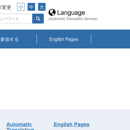
小
中
大
ズ変更
Language
(Automatic Translation Service)
参加する
English Pages
川プランクトン
県琵琶湖環境科
ーニュース び
報告書
会記録集・パン
ント情報
県生きものデー
なの外来生物調
なの調査
on
y
zation and
ties Overview
びわ湖みらい第42号_
びわ湖みらい第42号_
びわ湖みらい第43号_
びわ湖みらい第43号_
びわ湖セミナー
琵琶湖統合研究 研究
洞庭湖・びわ湖流域
センターの活動
県民データ
専門家データ
琵琶湖 生物分布マッ
Overview
Research List
List of Publications
Overview of Lake
Environmental
Access and Contact
果2026
究センターパン
みらい
ット
ンク
研究最前線
視点論点
研究最前線
視点論点
成果報告会
共同環境セミナー
プ
Biwa
information room
ット
Automatic
English Pages
Translation