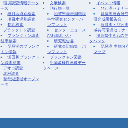
環境調査情報データ
文献検索
イベント情報
ベース
刊行物一覧
びわ湖セミナ
経月地点別検索
滋賀県琵琶湖環境
琵琶湖統合研
項目水深別調査
科学研究センターパ
研究成果報告会
長期検索
ンフレット
洞庭湖・びわ
プランクトン調査
センターニュース
域共同環境セミナ
プランクトン調査
びわ湖みらい
滋賀県生きもの
結果検索
研究報告書
タバンク
琵琶湖のプランク
研究会記録集・パ
琵琶湖 生物分
トン情報
ンフレット
マップ
瀬田川プランクト
プランクトン図鑑
ン調査結果
生物多様性画像デー
アオコ調査
タベース
赤潮調査
琵琶湖流域オープン
データ