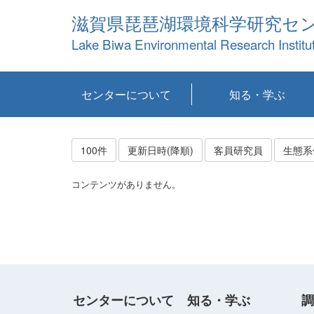
滋賀県琵琶湖環境科学研究セ
Lake Biwa Environmental Research Institu
センターについて
知る・学ぶ
センターの概要
目標および計画
共同研究など
環境情報室
不正行為防止への取
アクセス・お問い合
お知らせ
新着コンテンツ
センターの使命
沿革
組織と業務
研究担当職員紹介
設備紹介
研究一覧
公表論文等
琵琶湖の概要
滋賀の大気
研究・技術分科会
やってみよう！実
琵琶湖の全層循環そ
YouTubeコンテンツ
り組み
わせ
験！
の影響
100件
更新日時(降順)
客員研究員
生態系
コンテンツがありません。
センターについて
知る・学ぶ
調