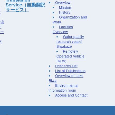
Overview
Service（自動翻訳
ー
Mission
サービス）
究
History
Organization and
湖流
Work
ー
Facilities
デー
Overview
Water quality
布
research vessel
Biwakaze
Remotely
Operated Vehicle
(ROV)
Research List
List of Publications
Overview of Lake
Biwa
Environmental
information room
Access and Contact