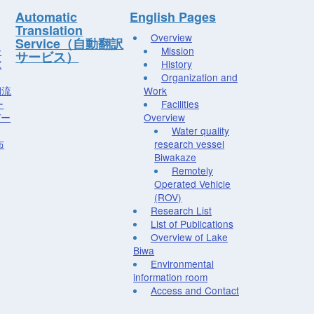
Automatic
English Pages
Translation
Overview
Service（自動翻訳
ー
Mission
サービス）
究
History
Organization and
湖流
Work
ー
Facilities
デー
Overview
Water quality
布
research vessel
Biwakaze
Remotely
Operated Vehicle
(ROV)
Research List
List of Publications
Overview of Lake
Biwa
Environmental
information room
Access and Contact