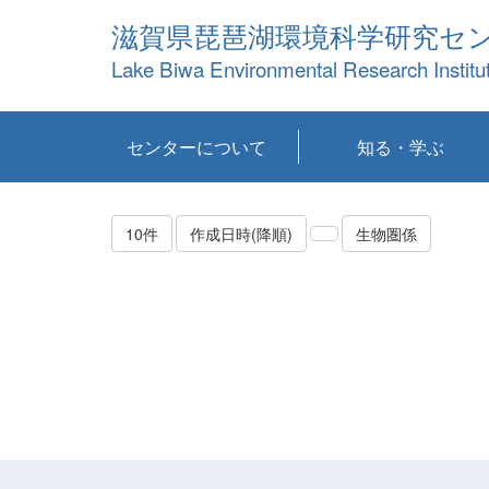
滋賀県琵琶湖環境科学研究セ
Lake Biwa Environmental Research Institu
センターについて
知る・学ぶ
センターの概要
目標および計画
共同研究など
環境情報室
不正行為防止への取
アクセス・お問い合
お知らせ
新着コンテンツ
センターの使命
沿革
組織と業務
研究担当職員紹介
設備紹介
研究一覧
公表論文等
琵琶湖の概要
滋賀の大気
研究・技術分科会
やってみよう！実
琵琶湖の全層循環そ
YouTubeコンテンツ
り組み
わせ
験！
の影響
10件
作成日時(降順)
生物圏係