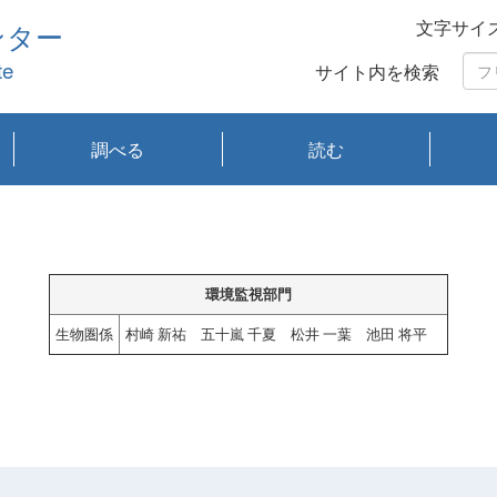
文字サイ
ンター
te
サイト内を検索
調べる
読む
琵琶湖の水質
琵琶湖・内湖の生態
大気汚染常時監視測
光化学スモッグ情報
有害大気情報
酸性雨情報
大気データベース
環境調査情報データ
プランクトン調査
アオコ調査
赤潮調査
琵琶湖流域オープン
大気汚染常時監視測
経月地点別検索
項目水深別調査
長期検索
プランクトン調査結
琵琶湖のプランクト
瀬田川プランクトン
琵琶湖流域オープン
琵琶湖流域オープン
琵琶湖流域オープン
琵琶湖流域オープン
琵琶湖流域オープン
琵琶湖流域オープン
文献検索
刊行物一覧
プランクトン図鑑
生物多様性画像デー
Water quality research
Remotely Operated
瀬田
滋賀
センタ
研究
研究
イベ
滋賀
みん
みん
Missi
Histor
Organi
Facili
系
定
ベース
データ
定結果等報告書
果検索
ン情報
調査結果
データ2020年度
データ2021年度
データ2022年度
データ2023年度
データ2024年度
データ2025年度
タベース
vessel Biwakaze
Vehicle (ROV)
調査結
学研
わ湖
フレ
タバ
査
Work
フレ
環境監視部門
生物圏係
村崎 新祐 五十嵐 千夏 松井 一葉 池田 将平