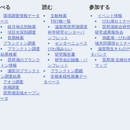
べる
読む
参加する
環境調査情報データ
文献検索
イベント情報
ベース
刊行物一覧
びわ湖セミナ
経月地点別検索
滋賀県琵琶湖環境
琵琶湖統合研
項目水深別調査
科学研究センターパ
研究成果報告会
長期検索
ンフレット
洞庭湖・びわ
プランクトン調査
センターニュース
域共同環境セミナ
プランクトン調査
びわ湖みらい
滋賀県生きもの
結果検索
研究報告書
タバンク
琵琶湖のプランク
研究会記録集・パ
琵琶湖 生物分
トン情報
ンフレット
マップ
瀬田川プランクト
プランクトン図鑑
ン調査結果
生物多様性画像デー
アオコ調査
タベース
赤潮調査
琵琶湖流域オープン
データ