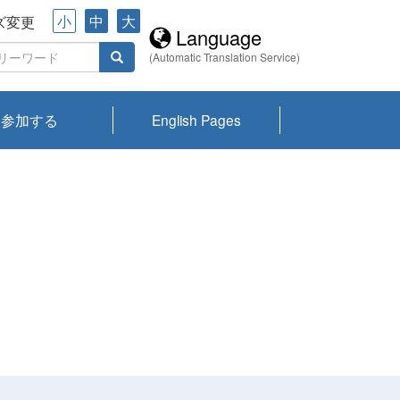
小
中
大
ズ変更
Language
(Automatic Translation Service)
参加する
English Pages
川プランクトン
県琵琶湖環境科
ーニュース び
報告書
会記録集・パン
ント情報
県生きものデー
なの外来生物調
なの調査
on
y
zation and
ties Overview
びわ湖みらい第42号_
びわ湖みらい第42号_
びわ湖みらい第43号_
びわ湖みらい第43号_
びわ湖セミナー
琵琶湖統合研究 研究
洞庭湖・びわ湖流域
センターの活動
県民データ
専門家データ
琵琶湖 生物分布マッ
Overview
Research List
List of Publications
Overview of Lake
Environmental
Access and Contact
果2026
究センターパン
みらい
ット
ンク
研究最前線
視点論点
研究最前線
視点論点
成果報告会
共同環境セミナー
プ
Biwa
information room
ット