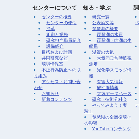
センターについて
知る・学ぶ
調
センターの概要
研究一覧
センターの使命
公表論文等
沿革
琵琶湖の概要
組織と業務
琵琶湖の水質
研究担当職員紹介
琵琶湖・内湖の生
設備紹介
態系
目標および計画
滋賀の大気
共同研究など
大気汚染常時監視
環境情報室
測定
不正行為防止への取
光化学スモッグ情
り組み
報
アクセス・お問い合
有害大気情報
わせ
酸性雨情報
お知らせ
大気データベース
新着コンテンツ
研究・技術分科会
やってみよう！実
験！
琵琶湖の全層循環そ
の影響
YouTubeコンテンツ