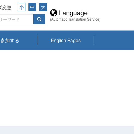
小
中
大
ズ変更
Language
(Automatic Translation Service)
参加する
English Pages
川プランクトン
県琵琶湖環境科
ーニュース び
報告書
会記録集・パン
ント情報
県生きものデー
なの外来生物調
なの調査
on
y
zation and
ties Overview
びわ湖みらい第42号_
びわ湖みらい第42号_
びわ湖みらい第43号_
びわ湖みらい第43号_
びわ湖セミナー
琵琶湖統合研究 研究
洞庭湖・びわ湖流域
センターの活動
県民データ
専門家データ
琵琶湖 生物分布マッ
Overview
Research List
List of Publications
Overview of Lake
Environmental
Access and Contact
果2026
究センターパン
みらい
ット
ンク
研究最前線
視点論点
研究最前線
視点論点
成果報告会
共同環境セミナー
プ
Biwa
information room
ット