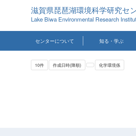
滋賀県琵琶湖環境科学研究セ
Lake Biwa Environmental Research Institu
センターについて
知る・学ぶ
センターの概要
目標および計画
共同研究など
環境情報室
不正行為防止への取
アクセス・お問い合
お知らせ
新着コンテンツ
センターの使命
沿革
組織と業務
研究担当職員紹介
設備紹介
研究一覧
公表論文等
琵琶湖の概要
滋賀の大気
研究・技術分科会
やってみよう！実
琵琶湖の全層循環そ
YouTubeコンテンツ
り組み
わせ
験！
の影響
10件
作成日時(降順)
化学環境係