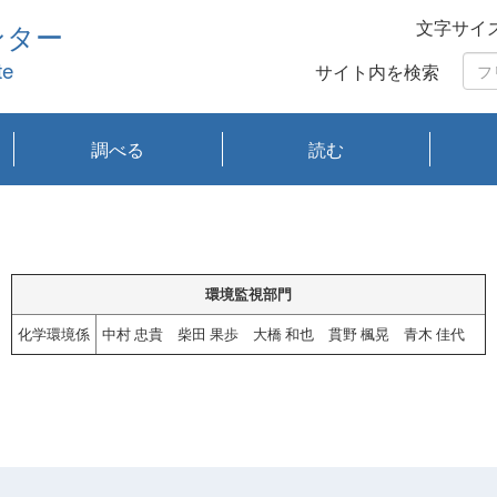
文字サイ
ンター
te
サイト内を検索
調べる
読む
琵琶湖の水質
琵琶湖・内湖の生態
大気汚染常時監視測
光化学スモッグ情報
有害大気情報
酸性雨情報
大気データベース
環境調査情報データ
プランクトン調査
アオコ調査
赤潮調査
琵琶湖流域オープン
大気汚染常時監視測
経月地点別検索
項目水深別調査
長期検索
プランクトン調査結
琵琶湖のプランクト
瀬田川プランクトン
琵琶湖流域オープン
琵琶湖流域オープン
琵琶湖流域オープン
琵琶湖流域オープン
琵琶湖流域オープン
琵琶湖流域オープン
文献検索
刊行物一覧
プランクトン図鑑
生物多様性画像デー
Water quality research
Remotely Operated
瀬田
滋賀
センタ
研究
研究
イベ
滋賀
みん
みん
Missi
Histor
Organi
Facili
系
定
ベース
データ
定結果等報告書
果検索
ン情報
調査結果
データ2020年度
データ2021年度
データ2022年度
データ2023年度
データ2024年度
データ2025年度
タベース
vessel Biwakaze
Vehicle (ROV)
調査結
学研
わ湖
フレ
タバ
査
Work
フレ
環境監視部門
化学環境係
中村 忠貴 柴田 果歩 大橋 和也 貫野 楓晃 青木 佳代