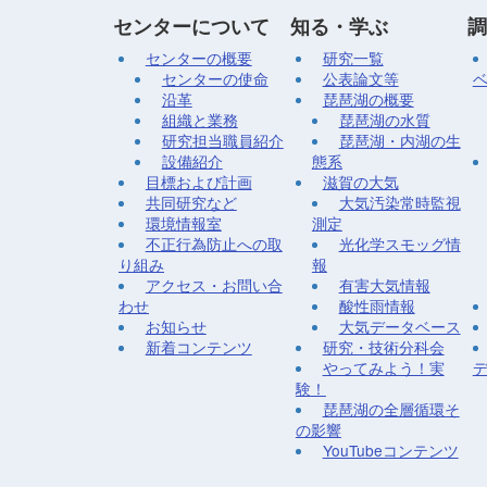
センターについて
知る・学ぶ
調
センターの概要
研究一覧
センターの使命
公表論文等
沿革
琵琶湖の概要
組織と業務
琵琶湖の水質
研究担当職員紹介
琵琶湖・内湖の生
設備紹介
態系
目標および計画
滋賀の大気
共同研究など
大気汚染常時監視
環境情報室
測定
不正行為防止への取
光化学スモッグ情
り組み
報
アクセス・お問い合
有害大気情報
わせ
酸性雨情報
お知らせ
大気データベース
新着コンテンツ
研究・技術分科会
やってみよう！実
験！
琵琶湖の全層循環そ
の影響
YouTubeコンテンツ