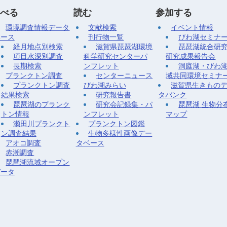
べる
読む
参加する
環境調査情報データ
文献検索
イベント情報
ベース
刊行物一覧
びわ湖セミナ
経月地点別検索
滋賀県琵琶湖環境
琵琶湖統合研
項目水深別調査
科学研究センターパ
研究成果報告会
長期検索
ンフレット
洞庭湖・びわ
プランクトン調査
センターニュース
域共同環境セミナ
プランクトン調査
びわ湖みらい
滋賀県生きもの
結果検索
研究報告書
タバンク
琵琶湖のプランク
研究会記録集・パ
琵琶湖 生物分
トン情報
ンフレット
マップ
瀬田川プランクト
プランクトン図鑑
ン調査結果
生物多様性画像デー
アオコ調査
タベース
赤潮調査
琵琶湖流域オープン
データ