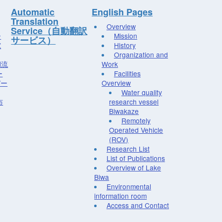
Automatic
English Pages
Translation
Overview
Service（自動翻訳
ー
Mission
サービス）
究
History
Organization and
湖流
Work
ー
Facilities
デー
Overview
Water quality
布
research vessel
Biwakaze
Remotely
Operated Vehicle
(ROV)
Research List
List of Publications
Overview of Lake
Biwa
Environmental
information room
Access and Contact