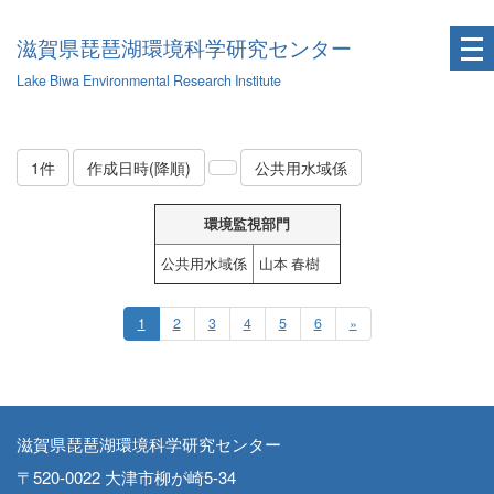
滋賀県琵琶湖環境科学研究センター
Lake Biwa Environmental Research Institute
1件
作成日時(降順)
公共用水域係
環境監視部門
公共用水域係
山本 春樹
1
2
3
4
5
6
»
滋賀県琵琶湖環境科学研究センター
〒520-0022 大津市柳が崎5-34