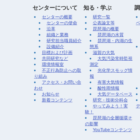
センターについて
知る・学ぶ
調
センターの概要
研究一覧
センターの使命
公表論文等
沿革
琵琶湖の概要
組織と業務
琵琶湖の水質
研究担当職員紹介
琵琶湖・内湖の生
設備紹介
態系
目標および計画
滋賀の大気
共同研究など
大気汚染常時監視
環境情報室
測定
不正行為防止への取
光化学スモッグ情
り組み
報
アクセス・お問い合
有害大気情報
わせ
酸性雨情報
お知らせ
大気データベース
新着コンテンツ
研究・技術分科会
やってみよう！実
験！
琵琶湖の全層循環そ
の影響
YouTubeコンテンツ