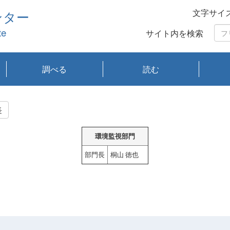
文字サイ
ンター
te
サイト内を検索
調べる
読む
琵琶湖の水質
琵琶湖・内湖の生態
大気汚染常時監視測
光化学スモッグ情報
有害大気情報
酸性雨情報
大気データベース
環境調査情報データ
プランクトン調査
アオコ調査
赤潮調査
琵琶湖流域オープン
大気汚染常時監視測
経月地点別検索
項目水深別調査
長期検索
プランクトン調査結
琵琶湖のプランクト
瀬田川プランクトン
琵琶湖流域オープン
琵琶湖流域オープン
琵琶湖流域オープン
琵琶湖流域オープン
琵琶湖流域オープン
琵琶湖流域オープン
文献検索
刊行物一覧
プランクトン図鑑
生物多様性画像デー
Water quality research
Remotely Operated
瀬田
滋賀
センタ
研究
研究
イベ
滋賀
みん
みん
Missi
Histor
Organi
Facili
系
定
ベース
データ
定結果等報告書
果検索
ン情報
調査結果
データ2020年度
データ2021年度
データ2022年度
データ2023年度
データ2024年度
データ2025年度
タベース
vessel Biwakaze
Vehicle (ROV)
調査結
学研
わ湖
フレ
タバ
査
Work
長
フレ
環境監視部門
部門長
桐山 徳也