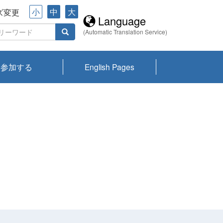
小
中
大
ズ変更
Language
(Automatic Translation Service)
参加する
English Pages
川プランクトン
県琵琶湖環境科
ーニュース び
報告書
会記録集・パン
ント情報
県生きものデー
なの外来生物調
なの調査
on
y
zation and
ties Overview
びわ湖みらい第42号_
びわ湖みらい第42号_
びわ湖みらい第43号_
びわ湖みらい第43号_
びわ湖セミナー
琵琶湖統合研究 研究
洞庭湖・びわ湖流域
センターの活動
県民データ
専門家データ
琵琶湖 生物分布マッ
Overview
Research List
List of Publications
Overview of Lake
Environmental
Access and Contact
果2026
究センターパン
みらい
ット
ンク
研究最前線
視点論点
研究最前線
視点論点
成果報告会
共同環境セミナー
プ
Biwa
information room
ット