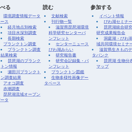
べる
読む
参加する
環境調査情報データ
文献検索
イベント情報
ベース
刊行物一覧
びわ湖セミナ
経月地点別検索
滋賀県琵琶湖環境
琵琶湖統合研
項目水深別調査
科学研究センターパ
研究成果報告会
長期検索
ンフレット
洞庭湖・びわ
プランクトン調査
センターニュース
域共同環境セミナ
プランクトン調査
びわ湖みらい
滋賀県生きもの
結果検索
研究報告書
タバンク
琵琶湖のプランク
研究会記録集・パ
琵琶湖 生物分
トン情報
ンフレット
マップ
瀬田川プランクト
プランクトン図鑑
ン調査結果
生物多様性画像デー
アオコ調査
タベース
赤潮調査
琵琶湖流域オープン
データ