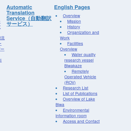
Automatic
English Pages
Translation
Overview
Service（自動翻訳
ー
Mission
サービス）
究
History
Organization and
湖流
Work
ー
Facilities
デー
Overview
Water quality
布
research vessel
Biwakaze
Remotely
Operated Vehicle
(ROV)
Research List
List of Publications
Overview of Lake
Biwa
Environmental
information room
Access and Contact