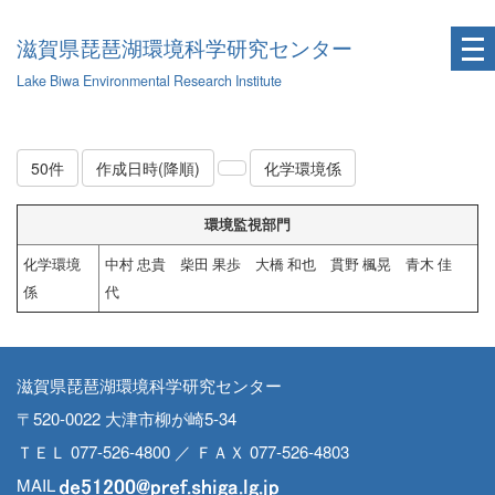
滋賀県琵琶湖環境科学研究センター
Lake Biwa Environmental Research Institute
50件
作成日時(降順)
化学環境係
環境監視部門
化学環境
中村 忠貴 柴田 果歩 大橋 和也 貫野 楓晃 青木 佳
係
代
滋賀県琵琶湖環境科学研究センター
〒520-0022 大津市柳が崎5-34
ＴＥＬ 077-526-4800 ／ ＦＡＸ 077-526-4803
MAIL