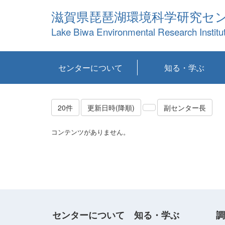
滋賀県琵琶湖環境科学研究セ
Lake Biwa Environmental Research Institu
センターについて
知る・学ぶ
センターの概要
目標および計画
共同研究など
環境情報室
不正行為防止への取
アクセス・お問い合
お知らせ
新着コンテンツ
センターの使命
沿革
組織と業務
研究担当職員紹介
設備紹介
研究一覧
公表論文等
琵琶湖の概要
滋賀の大気
研究・技術分科会
やってみよう！実
琵琶湖の全層循環そ
YouTubeコンテンツ
り組み
わせ
験！
の影響
20件
更新日時(降順)
副センター長
コンテンツがありません。
センターについて
知る・学ぶ
調