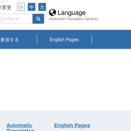
小
中
大
ズ変更
Language
(Automatic Translation Service)
参加する
English Pages
川プランクトン
県琵琶湖環境科
ーニュース び
報告書
会記録集・パン
ント情報
県生きものデー
なの外来生物調
なの調査
on
y
zation and
ties Overview
びわ湖みらい第42号_
びわ湖みらい第42号_
びわ湖みらい第43号_
びわ湖みらい第43号_
びわ湖セミナー
琵琶湖統合研究 研究
洞庭湖・びわ湖流域
センターの活動
県民データ
専門家データ
琵琶湖 生物分布マッ
Overview
Research List
List of Publications
Overview of Lake
Environmental
Access and Contact
果2026
究センターパン
みらい
ット
ンク
研究最前線
視点論点
研究最前線
視点論点
成果報告会
共同環境セミナー
プ
Biwa
information room
ット
Automatic
English Pages
Translation