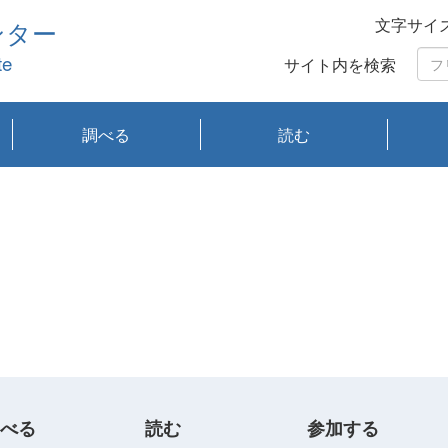
文字サイ
ンター
te
サイト内を検索
調べる
読む
琵琶湖の水質
琵琶湖・内湖の生態
大気汚染常時監視測
光化学スモッグ情報
有害大気情報
酸性雨情報
大気データベース
環境調査情報データ
プランクトン調査
アオコ調査
赤潮調査
琵琶湖流域オープン
大気汚染常時監視測
経月地点別検索
項目水深別調査
長期検索
プランクトン調査結
琵琶湖のプランクト
瀬田川プランクトン
琵琶湖流域オープン
琵琶湖流域オープン
琵琶湖流域オープン
琵琶湖流域オープン
琵琶湖流域オープン
琵琶湖流域オープン
文献検索
刊行物一覧
プランクトン図鑑
生物多様性画像デー
Water quality research
Remotely Operated
瀬田
滋賀
センタ
研究
研究
イベ
滋賀
みん
みん
Missi
Histor
Organi
Facili
系
定
ベース
データ
定結果等報告書
果検索
ン情報
調査結果
データ2020年度
データ2021年度
データ2022年度
データ2023年度
データ2024年度
データ2025年度
タベース
vessel Biwakaze
Vehicle (ROV)
調査結
学研
わ湖
フレ
タバ
査
Work
フレ
べる
読む
参加する