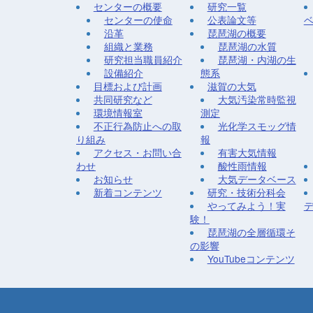
センターの概要
研究一覧
センターの使命
公表論文等
沿革
琵琶湖の概要
組織と業務
琵琶湖の水質
研究担当職員紹介
琵琶湖・内湖の生
設備紹介
態系
目標および計画
滋賀の大気
共同研究など
大気汚染常時監視
環境情報室
測定
不正行為防止への取
光化学スモッグ情
り組み
報
アクセス・お問い合
有害大気情報
わせ
酸性雨情報
お知らせ
大気データベース
新着コンテンツ
研究・技術分科会
やってみよう！実
験！
琵琶湖の全層循環そ
の影響
YouTubeコンテンツ