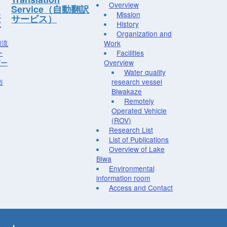
Overview
Service（自動翻訳
ー
Mission
サービス）
究
History
Organization and
湖流
Work
ー
Facilities
デー
Overview
Water quality
布
research vessel
Biwakaze
Remotely
Operated Vehicle
(ROV)
Research List
List of Publications
Overview of Lake
Biwa
Environmental
information room
Access and Contact