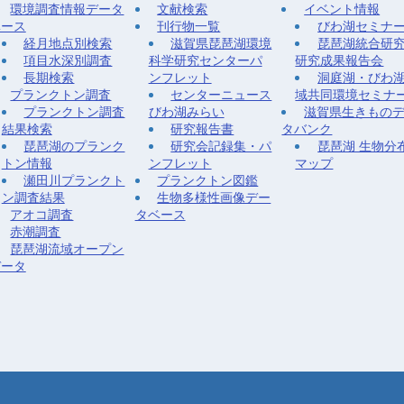
環境調査情報データ
文献検索
イベント情報
ベース
刊行物一覧
びわ湖セミナ
経月地点別検索
滋賀県琵琶湖環境
琵琶湖統合研
項目水深別調査
科学研究センターパ
研究成果報告会
長期検索
ンフレット
洞庭湖・びわ
プランクトン調査
センターニュース
域共同環境セミナ
プランクトン調査
びわ湖みらい
滋賀県生きもの
結果検索
研究報告書
タバンク
琵琶湖のプランク
研究会記録集・パ
琵琶湖 生物分
トン情報
ンフレット
マップ
瀬田川プランクト
プランクトン図鑑
ン調査結果
生物多様性画像デー
アオコ調査
タベース
赤潮調査
琵琶湖流域オープン
データ