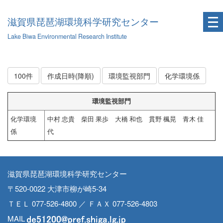
滋賀県琵琶湖環境科学研究センター
Lake Biwa Environmental Research Institute
100件
作成日時(降順)
環境監視部門
化学環境係
環境監視部門
化学環境
中村 忠貴 柴田 果歩 大橋 和也 貫野 楓晃 青木 佳
係
代
滋賀県琵琶湖環境科学研究センター
〒520-0022 大津市柳が崎5-34
ＴＥＬ 077-526-4800 ／ ＦＡＸ 077-526-4803
MAIL