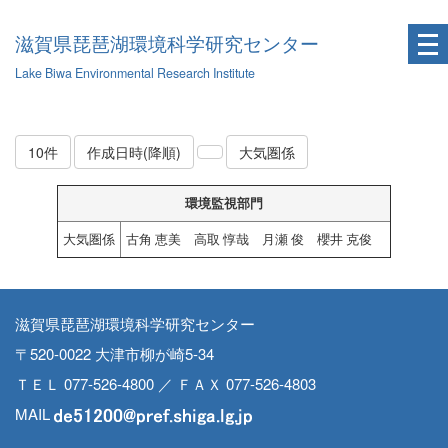
滋賀県琵琶湖環境科学研究センター
Lake Biwa Environmental Research Institute
10件
作成日時(降順)
大気圏係
環境監視部門
大気圏係
古角 恵美 高取 惇哉 月瀬 俊 櫻井 克俊
滋賀県琵琶湖環境科学研究センター
〒520-0022 大津市柳が崎5-34
ＴＥＬ 077-526-4800 ／ ＦＡＸ 077-526-4803
MAIL