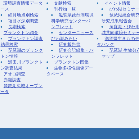
環境調査情報データ
文献検索
イベント情報
ベース
刊行物一覧
びわ湖セミナ
経月地点別検索
滋賀県琵琶湖環境
琵琶湖統合研
項目水深別調査
科学研究センターパ
研究成果報告会
長期検索
ンフレット
洞庭湖・びわ
プランクトン調査
センターニュース
域共同環境セミナ
プランクトン調査
びわ湖みらい
滋賀県生きもの
結果検索
研究報告書
タバンク
琵琶湖のプランク
研究会記録集・パ
琵琶湖 生物分
トン情報
ンフレット
マップ
瀬田川プランクト
プランクトン図鑑
ン調査結果
生物多様性画像デー
アオコ調査
タベース
赤潮調査
琵琶湖流域オープン
データ