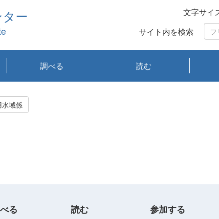
文字サイ
ンター
te
サイト内を検索
調べる
読む
琵琶湖の水質
琵琶湖・内湖の生態
大気汚染常時監視測
光化学スモッグ情報
有害大気情報
酸性雨情報
大気データベース
環境調査情報データ
プランクトン調査
アオコ調査
赤潮調査
琵琶湖流域オープン
大気汚染常時監視測
経月地点別検索
項目水深別調査
長期検索
プランクトン調査結
琵琶湖のプランクト
瀬田川プランクトン
琵琶湖流域オープン
琵琶湖流域オープン
琵琶湖流域オープン
琵琶湖流域オープン
琵琶湖流域オープン
琵琶湖流域オープン
文献検索
刊行物一覧
プランクトン図鑑
生物多様性画像デー
Water quality research
Remotely Operated
瀬田
滋賀
センタ
研究
研究
イベ
滋賀
みん
みん
Missi
Histor
Organi
Facili
系
定
ベース
データ
定結果等報告書
果検索
ン情報
調査結果
データ2020年度
データ2021年度
データ2022年度
データ2023年度
データ2024年度
データ2025年度
タベース
vessel Biwakaze
Vehicle (ROV)
調査結
学研
わ湖
フレ
タバ
査
Work
用水域係
フレ
べる
読む
参加する