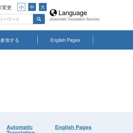
小
中
大
ズ変更
Language
(Automatic Translation Service)
参加する
English Pages
川プランクトン
県琵琶湖環境科
ーニュース び
報告書
会記録集・パン
ント情報
県生きものデー
なの外来生物調
なの調査
on
y
zation and
ties Overview
びわ湖みらい第42号_
びわ湖みらい第42号_
びわ湖みらい第43号_
びわ湖みらい第43号_
びわ湖セミナー
琵琶湖統合研究 研究
洞庭湖・びわ湖流域
センターの活動
県民データ
専門家データ
琵琶湖 生物分布マッ
Overview
Research List
List of Publications
Overview of Lake
Environmental
Access and Contact
果2026
究センターパン
みらい
ット
ンク
研究最前線
視点論点
研究最前線
視点論点
成果報告会
共同環境セミナー
プ
Biwa
information room
ット
Automatic
English Pages
Translation