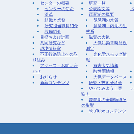
センターの概要
研究一覧
センターの使命
公表論文等
沿革
琵琶湖の概要
組織と業務
琵琶湖の水質
研究担当職員紹介
琵琶湖・内湖の生
設備紹介
態系
目標および計画
滋賀の大気
共同研究など
大気汚染常時監視
環境情報室
測定
不正行為防止への取
光化学スモッグ情
り組み
報
アクセス・お問い合
有害大気情報
わせ
酸性雨情報
お知らせ
大気データベース
新着コンテンツ
研究・技術分科会
やってみよう！実
験！
琵琶湖の全層循環そ
の影響
YouTubeコンテンツ