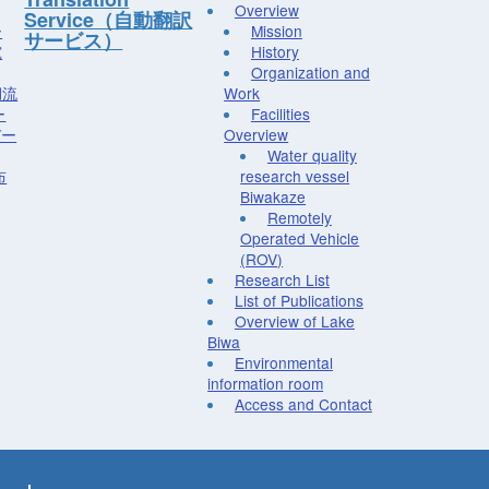
Overview
Service（自動翻訳
ー
Mission
サービス）
究
History
Organization and
湖流
Work
ー
Facilities
デー
Overview
Water quality
布
research vessel
Biwakaze
Remotely
Operated Vehicle
(ROV)
Research List
List of Publications
Overview of Lake
Biwa
Environmental
information room
Access and Contact