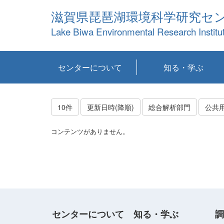
滋賀県琵琶湖環境科学研究セ
Lake Biwa Environmental Research Institu
センターについて
知る・学ぶ
センターの概要
目標および計画
共同研究など
環境情報室
不正行為防止への取
アクセス・お問い合
お知らせ
新着コンテンツ
センターの使命
沿革
組織と業務
研究担当職員紹介
設備紹介
研究一覧
公表論文等
琵琶湖の概要
滋賀の大気
研究・技術分科会
やってみよう！実
琵琶湖の全層循環そ
YouTubeコンテンツ
り組み
わせ
験！
の影響
10件
更新日時(降順)
総合解析部門
公共
コンテンツがありません。
センターについて
知る・学ぶ
調