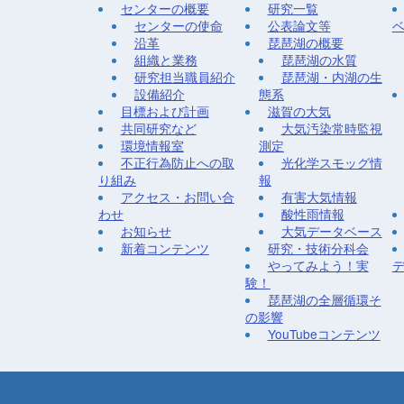
センターの概要
研究一覧
センターの使命
公表論文等
沿革
琵琶湖の概要
組織と業務
琵琶湖の水質
研究担当職員紹介
琵琶湖・内湖の生
設備紹介
態系
目標および計画
滋賀の大気
共同研究など
大気汚染常時監視
環境情報室
測定
不正行為防止への取
光化学スモッグ情
り組み
報
アクセス・お問い合
有害大気情報
わせ
酸性雨情報
お知らせ
大気データベース
新着コンテンツ
研究・技術分科会
やってみよう！実
験！
琵琶湖の全層循環そ
の影響
YouTubeコンテンツ