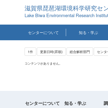
滋賀県琵琶湖環境科学研究セ
Lake Biwa Environmental Research Institu
センターについて
知る・学ぶ
センターの概要
目標および計画
共同研究など
環境情報室
不正行為防止への取
アクセス・お問い合
お知らせ
新着コンテンツ
センターの使命
沿革
組織と業務
研究担当職員紹介
設備紹介
研究一覧
公表論文等
琵琶湖の概要
滋賀の大気
研究・技術分科会
やってみよう！実
琵琶湖の全層循環そ
YouTubeコンテンツ
り組み
わせ
験！
の影響
1件
更新日時(昇順)
総合解析部門
センタ
コンテンツがありません。
センターについて
知る・学ぶ
調