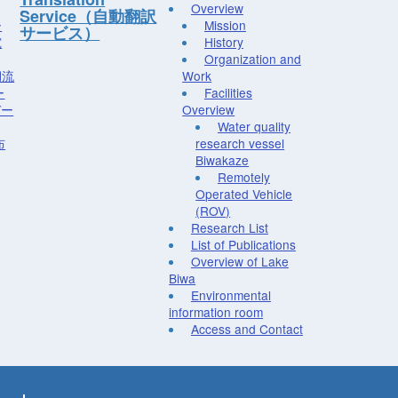
Overview
Service（自動翻訳
ー
Mission
サービス）
究
History
Organization and
湖流
Work
ー
Facilities
デー
Overview
Water quality
布
research vessel
Biwakaze
Remotely
Operated Vehicle
(ROV)
Research List
List of Publications
Overview of Lake
Biwa
Environmental
information room
Access and Contact