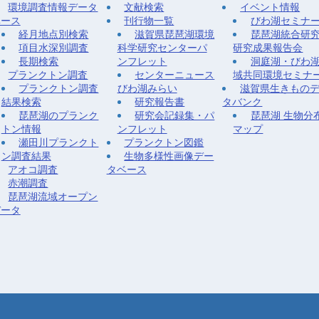
環境調査情報データ
文献検索
イベント情報
ベース
刊行物一覧
びわ湖セミナ
経月地点別検索
滋賀県琵琶湖環境
琵琶湖統合研
項目水深別調査
科学研究センターパ
研究成果報告会
長期検索
ンフレット
洞庭湖・びわ
プランクトン調査
センターニュース
域共同環境セミナ
プランクトン調査
びわ湖みらい
滋賀県生きもの
結果検索
研究報告書
タバンク
琵琶湖のプランク
研究会記録集・パ
琵琶湖 生物分
トン情報
ンフレット
マップ
瀬田川プランクト
プランクトン図鑑
ン調査結果
生物多様性画像デー
アオコ調査
タベース
赤潮調査
琵琶湖流域オープン
データ