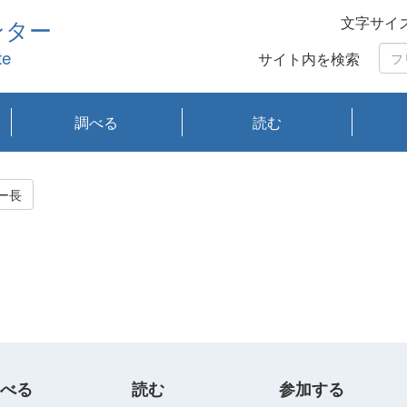
文字サイ
ンター
te
サイト内を検索
調べる
読む
琵琶湖の水質
琵琶湖・内湖の生態
大気汚染常時監視測
光化学スモッグ情報
有害大気情報
酸性雨情報
大気データベース
環境調査情報データ
プランクトン調査
アオコ調査
赤潮調査
琵琶湖流域オープン
大気汚染常時監視測
経月地点別検索
項目水深別調査
長期検索
プランクトン調査結
琵琶湖のプランクト
瀬田川プランクトン
琵琶湖流域オープン
琵琶湖流域オープン
琵琶湖流域オープン
琵琶湖流域オープン
琵琶湖流域オープン
琵琶湖流域オープン
文献検索
刊行物一覧
プランクトン図鑑
生物多様性画像デー
Water quality research
Remotely Operated
瀬田
滋賀
センタ
研究
研究
イベ
滋賀
みん
みん
Missi
Histor
Organi
Facili
系
定
ベース
データ
定結果等報告書
果検索
ン情報
調査結果
データ2020年度
データ2021年度
データ2022年度
データ2023年度
データ2024年度
データ2025年度
タベース
vessel Biwakaze
Vehicle (ROV)
調査結
学研
わ湖
フレ
タバ
査
Work
ー長
フレ
べる
読む
参加する