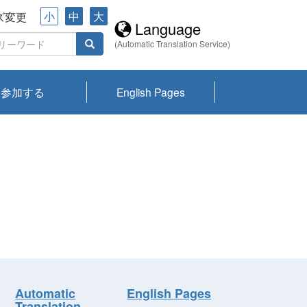
小
中
大
ズ変更
Language
(Automatic Translation Service)
参加する
English Pages
川プランクトン
県琵琶湖環境科
ーニュース び
報告書
会記録集・パン
ント情報
県生きものデー
なの外来生物調
なの調査
on
y
zation and
ties Overview
びわ湖みらい第42号_
びわ湖みらい第42号_
びわ湖みらい第43号_
びわ湖みらい第43号_
びわ湖セミナー
琵琶湖統合研究 研究
洞庭湖・びわ湖流域
センターの活動
県民データ
専門家データ
琵琶湖 生物分布マッ
Overview
Research List
List of Publications
Overview of Lake
Environmental
Access and Contact
果2026
究センターパン
みらい
ット
ンク
研究最前線
視点論点
研究最前線
視点論点
成果報告会
共同環境セミナー
プ
Biwa
information room
ット
Automatic
English Pages
Translation