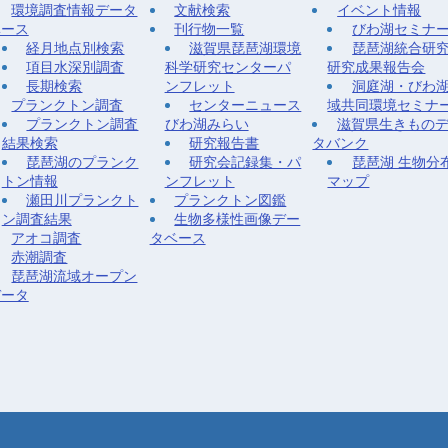
環境調査情報データ
文献検索
イベント情報
ベース
刊行物一覧
びわ湖セミナ
経月地点別検索
滋賀県琵琶湖環境
琵琶湖統合研
項目水深別調査
科学研究センターパ
研究成果報告会
長期検索
ンフレット
洞庭湖・びわ
プランクトン調査
センターニュース
域共同環境セミナ
プランクトン調査
びわ湖みらい
滋賀県生きもの
結果検索
研究報告書
タバンク
琵琶湖のプランク
研究会記録集・パ
琵琶湖 生物分
トン情報
ンフレット
マップ
瀬田川プランクト
プランクトン図鑑
ン調査結果
生物多様性画像デー
アオコ調査
タベース
赤潮調査
琵琶湖流域オープン
データ