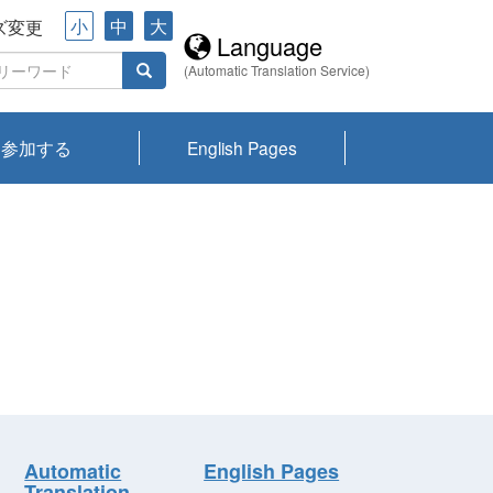
小
中
大
ズ変更
Language
(Automatic Translation Service)
参加する
English Pages
川プランクトン
県琵琶湖環境科
ーニュース び
報告書
会記録集・パン
ント情報
県生きものデー
なの外来生物調
なの調査
on
y
zation and
ties Overview
びわ湖みらい第42号_
びわ湖みらい第42号_
びわ湖みらい第43号_
びわ湖みらい第43号_
びわ湖セミナー
琵琶湖統合研究 研究
洞庭湖・びわ湖流域
センターの活動
県民データ
専門家データ
琵琶湖 生物分布マッ
Overview
Research List
List of Publications
Overview of Lake
Environmental
Access and Contact
果2026
究センターパン
みらい
ット
ンク
研究最前線
視点論点
研究最前線
視点論点
成果報告会
共同環境セミナー
プ
Biwa
information room
ット
Automatic
English Pages
Translation