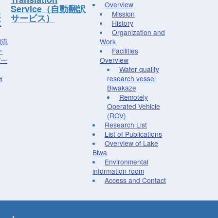
Overview
Service（自動翻訳
ー
Mission
サービス）
究
History
Organization and
湖流
Work
ー
Facilities
デー
Overview
Water quality
布
research vessel
Biwakaze
Remotely
Operated Vehicle
(ROV)
Research List
List of Publications
Overview of Lake
Biwa
Environmental
information room
Access and Contact