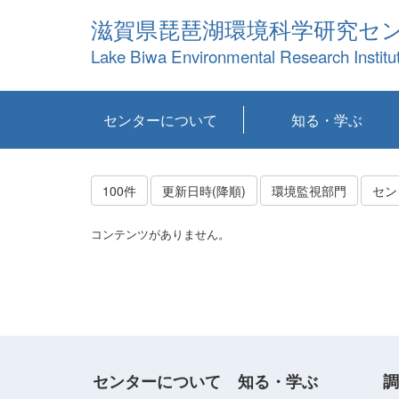
滋賀県琵琶湖環境科学研究セ
Lake Biwa Environmental Research Institu
センターについて
知る・学ぶ
センターの概要
目標および計画
共同研究など
環境情報室
不正行為防止への取
アクセス・お問い合
お知らせ
新着コンテンツ
センターの使命
沿革
組織と業務
研究担当職員紹介
設備紹介
研究一覧
公表論文等
琵琶湖の概要
滋賀の大気
研究・技術分科会
やってみよう！実
琵琶湖の全層循環そ
YouTubeコンテンツ
り組み
わせ
験！
の影響
100件
更新日時(降順)
環境監視部門
セン
コンテンツがありません。
センターについて
知る・学ぶ
調