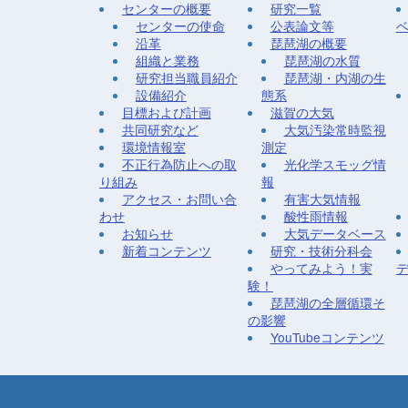
センターの概要
研究一覧
センターの使命
公表論文等
沿革
琵琶湖の概要
組織と業務
琵琶湖の水質
研究担当職員紹介
琵琶湖・内湖の生
設備紹介
態系
目標および計画
滋賀の大気
共同研究など
大気汚染常時監視
環境情報室
測定
不正行為防止への取
光化学スモッグ情
り組み
報
アクセス・お問い合
有害大気情報
わせ
酸性雨情報
お知らせ
大気データベース
新着コンテンツ
研究・技術分科会
やってみよう！実
験！
琵琶湖の全層循環そ
の影響
YouTubeコンテンツ