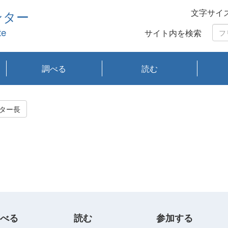
文字サイ
ンター
te
サイト内を検索
調べる
読む
琵琶湖の水質
琵琶湖・内湖の生態
大気汚染常時監視測
光化学スモッグ情報
有害大気情報
酸性雨情報
大気データベース
環境調査情報データ
プランクトン調査
アオコ調査
赤潮調査
琵琶湖流域オープン
大気汚染常時監視測
経月地点別検索
項目水深別調査
長期検索
プランクトン調査結
琵琶湖のプランクト
瀬田川プランクトン
琵琶湖流域オープン
琵琶湖流域オープン
琵琶湖流域オープン
琵琶湖流域オープン
琵琶湖流域オープン
琵琶湖流域オープン
文献検索
刊行物一覧
プランクトン図鑑
生物多様性画像デー
Water quality research
Remotely Operated
瀬田
滋賀
センタ
研究
研究
イベ
滋賀
みん
みん
Missi
Histor
Organi
Facili
系
定
ベース
データ
定結果等報告書
果検索
ン情報
調査結果
データ2020年度
データ2021年度
データ2022年度
データ2023年度
データ2024年度
データ2025年度
タベース
vessel Biwakaze
Vehicle (ROV)
調査結
学研
わ湖
フレ
タバ
査
Work
ター長
フレ
べる
読む
参加する