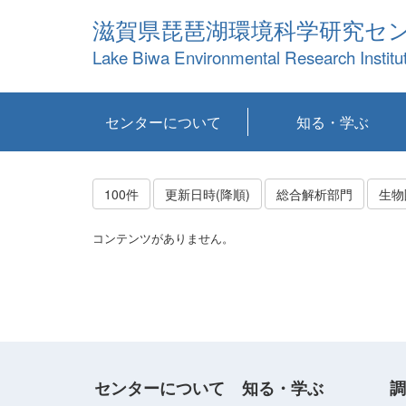
滋賀県琵琶湖環境科学研究セ
Lake Biwa Environmental Research Institu
センターについて
知る・学ぶ
センターの概要
目標および計画
共同研究など
環境情報室
不正行為防止への取
アクセス・お問い合
お知らせ
新着コンテンツ
センターの使命
沿革
組織と業務
研究担当職員紹介
設備紹介
研究一覧
公表論文等
琵琶湖の概要
滋賀の大気
研究・技術分科会
やってみよう！実
琵琶湖の全層循環そ
YouTubeコンテンツ
り組み
わせ
験！
の影響
100件
更新日時(降順)
総合解析部門
生物
コンテンツがありません。
センターについて
知る・学ぶ
調