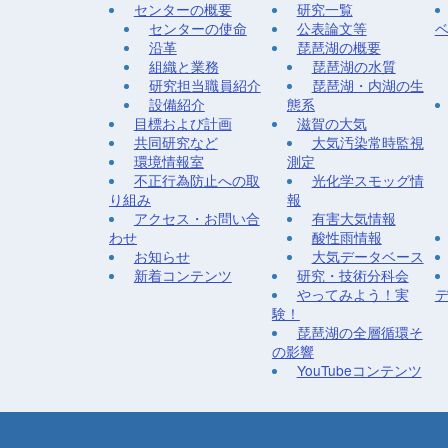
センターの概要
研究一覧
センターの使命
公表論文等
沿革
琵琶湖の概要
組織と業務
琵琶湖の水質
研究担当職員紹介
琵琶湖・内湖の生
設備紹介
態系
目標および計画
滋賀の大気
共同研究など
大気汚染常時監視
環境情報室
測定
不正行為防止への取
光化学スモッグ情
り組み
報
アクセス・お問い合
有害大気情報
わせ
酸性雨情報
お知らせ
大気データベース
新着コンテンツ
研究・技術分科会
やってみよう！実
験！
琵琶湖の全層循環そ
の影響
YouTubeコンテンツ