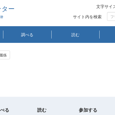
文字サイ
ンター
te
サイト内を検索
調べる
読む
琵琶湖の水質
琵琶湖・内湖の生態
大気汚染常時監視測
光化学スモッグ情報
有害大気情報
酸性雨情報
大気データベース
環境調査情報データ
プランクトン調査
アオコ調査
赤潮調査
琵琶湖流域オープン
大気汚染常時監視測
経月地点別検索
項目水深別調査
長期検索
プランクトン調査結
琵琶湖のプランクト
瀬田川プランクトン
琵琶湖流域オープン
琵琶湖流域オープン
琵琶湖流域オープン
琵琶湖流域オープン
琵琶湖流域オープン
琵琶湖流域オープン
文献検索
刊行物一覧
プランクトン図鑑
生物多様性画像デー
Water quality research
Remotely Operated
瀬田
滋賀
センタ
研究
研究
イベ
滋賀
みん
みん
Missi
Histor
Organi
Facili
系
定
ベース
データ
定結果等報告書
果検索
ン情報
調査結果
データ2020年度
データ2021年度
データ2022年度
データ2023年度
データ2024年度
データ2025年度
タベース
vessel Biwakaze
Vehicle (ROV)
調査結
学研
わ湖
フレ
タバ
査
Work
圏係
フレ
べる
読む
参加する