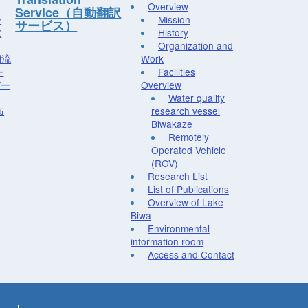
Overview
Service（自動翻訳
ー
Mission
サービス）
究
History
Organization and
湖流
Work
ー
Facilities
デー
Overview
Water quality
布
research vessel
Biwakaze
Remotely
Operated Vehicle
(ROV)
Research List
List of Publications
Overview of Lake
Biwa
Environmental
information room
Access and Contact