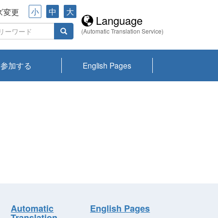
小
中
大
ズ変更
Language
(Automatic Translation Service)
参加する
English Pages
川プランクトン
県琵琶湖環境科
ーニュース び
報告書
会記録集・パン
ント情報
県生きものデー
なの外来生物調
なの調査
on
y
zation and
ties Overview
びわ湖みらい第42号_
びわ湖みらい第42号_
びわ湖みらい第43号_
びわ湖みらい第43号_
びわ湖セミナー
琵琶湖統合研究 研究
洞庭湖・びわ湖流域
センターの活動
県民データ
専門家データ
琵琶湖 生物分布マッ
Overview
Research List
List of Publications
Overview of Lake
Environmental
Access and Contact
果2026
究センターパン
みらい
ット
ンク
研究最前線
視点論点
研究最前線
視点論点
成果報告会
共同環境セミナー
プ
Biwa
information room
ット
Automatic
English Pages
Translation