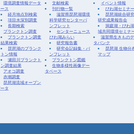
環境調査情報データ
文献検索
イベント情報
ベース
刊行物一覧
びわ湖セミナ
経月地点別検索
滋賀県琵琶湖環境
琵琶湖統合研
項目水深別調査
科学研究センターパ
研究成果報告会
長期検索
ンフレット
洞庭湖・びわ
プランクトン調査
センターニュース
域共同環境セミナ
プランクトン調査
びわ湖みらい
滋賀県生きもの
結果検索
研究報告書
タバンク
琵琶湖のプランク
研究会記録集・パ
琵琶湖 生物分
トン情報
ンフレット
マップ
瀬田川プランクト
プランクトン図鑑
ン調査結果
生物多様性画像デー
アオコ調査
タベース
赤潮調査
琵琶湖流域オープン
データ