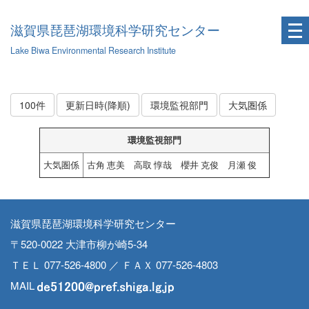
滋賀県琵琶湖環境科学研究センター
Lake Biwa Environmental Research Institute
100件
更新日時(降順)
環境監視部門
大気圏係
環境監視部門
大気圏係
古角 恵美 高取 惇哉 櫻井 克俊 月瀬 俊
滋賀県琵琶湖環境科学研究センター
〒520-0022 大津市柳が崎5-34
ＴＥＬ 077-526-4800 ／ ＦＡＸ 077-526-4803
MAIL