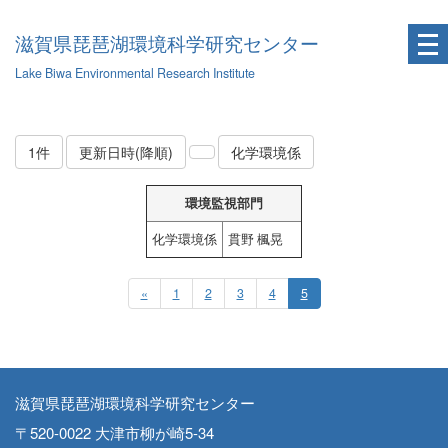
滋賀県琵琶湖環境科学研究センター
Lake Biwa Environmental Research Institute
1件
更新日時(降順)
化学環境係
環境監視部門
化学環境係
貫野 楓晃
«
1
2
3
4
5
滋賀県琵琶湖環境科学研究センター
〒520-0022 大津市柳が崎5-34