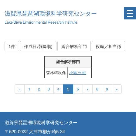
滋賀県琵琶湖環境科学研究センター
Lake Biwa Environmental Research Institute
1件
作成日時(降順)
総合解析部門
役職／担当係
総合解析部門
森林環境係
小島 永裕
«
1
2
3
4
5
6
7
8
9
»
滋賀県琵琶湖環境科学研究センター
〒520-0022 大津市柳が崎5-34