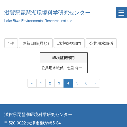
滋賀県琵琶湖環境科学研究センター
Lake Biwa Environmental Research Institute
1件
更新日時(昇順)
環境監視部門
公共用水域係
環境監視部門
公共用水域係
七里 将一
«
1
2
3
4
5
6
»
滋賀県琵琶湖環境科学研究センター
〒520-0022 大津市柳が崎5-34