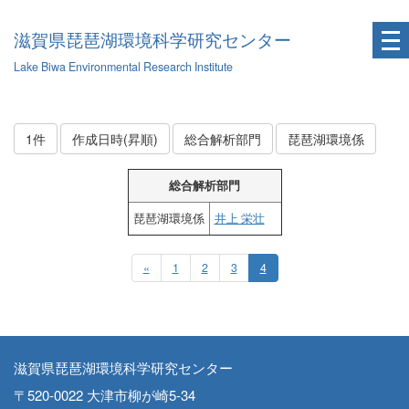
滋賀県琵琶湖環境科学研究センター
Lake Biwa Environmental Research Institute
1件
作成日時(昇順)
総合解析部門
琵琶湖環境係
総合解析部門
琵琶湖環境係
井上 栄壮
«
1
2
3
4
滋賀県琵琶湖環境科学研究センター
〒520-0022 大津市柳が崎5-34