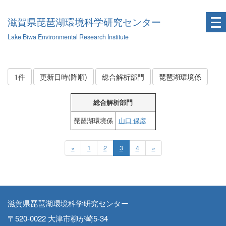
滋賀県琵琶湖環境科学研究センター
Lake Biwa Environmental Research Institute
1件
更新日時(降順)
総合解析部門
琵琶湖環境係
総合解析部門
琵琶湖環境係
山口 保彦
«
1
2
3
4
»
滋賀県琵琶湖環境科学研究センター
〒520-0022 大津市柳が崎5-34