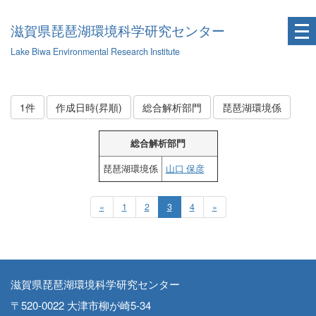
滋賀県琵琶湖環境科学研究センター
Lake Biwa Environmental Research Institute
1件
作成日時(昇順)
総合解析部門
琵琶湖環境係
総合解析部門
琵琶湖環境係
山口 保彦
«
1
2
3
4
»
滋賀県琵琶湖環境科学研究センター
〒520-0022 大津市柳が崎5-34