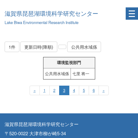
滋賀県琵琶湖環境科学研究センター
Lake Biwa Environmental Research Institute
1件
更新日時(降順)
公共用水域係
環境監視部門
公共用水域係
七里 将一
«
1
2
3
4
5
6
»
滋賀県琵琶湖環境科学研究センター
〒520-0022 大津市柳が崎5-34