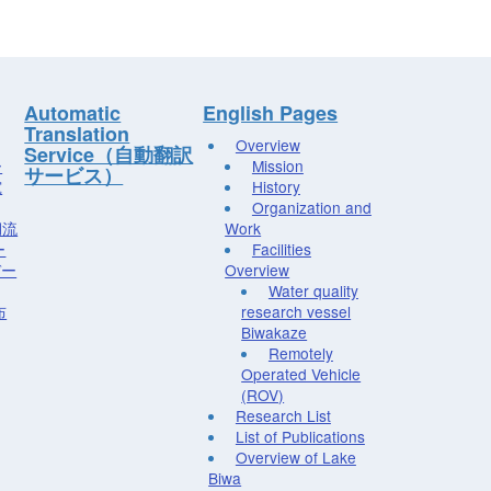
Automatic
English Pages
Translation
Overview
Service（自動翻訳
ー
Mission
サービス）
究
History
Organization and
湖流
Work
ー
Facilities
デー
Overview
Water quality
布
research vessel
Biwakaze
Remotely
Operated Vehicle
(ROV)
Research List
List of Publications
Overview of Lake
Biwa