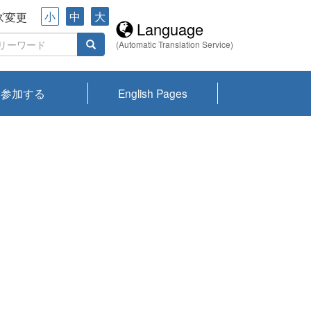
小
中
大
ズ変更
Language
(Automatic Translation Service)
参加する
English Pages
川プランクトン
県琵琶湖環境科
ーニュース び
報告書
会記録集・パン
ント情報
県生きものデー
なの外来生物調
なの調査
on
y
zation and
ties Overview
びわ湖みらい第42号_
びわ湖みらい第42号_
びわ湖みらい第43号_
びわ湖みらい第43号_
びわ湖セミナー
琵琶湖統合研究 研究
洞庭湖・びわ湖流域
センターの活動
県民データ
専門家データ
琵琶湖 生物分布マッ
Overview
Research List
List of Publications
Overview of Lake
Environmental
Access and Contact
果2026
究センターパン
みらい
ット
ンク
研究最前線
視点論点
研究最前線
視点論点
成果報告会
共同環境セミナー
プ
Biwa
information room
ット