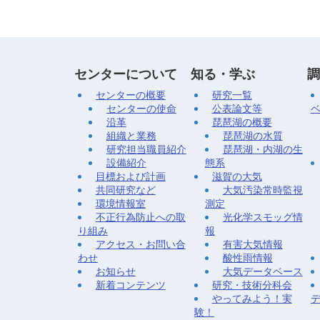
センターについて
知る・学ぶ
調
センターの概要
研究一覧
センターの使命
公表論文等
沿革
琵琶湖の概要
組織と業務
琵琶湖の水質
研究担当職員紹介
琵琶湖・内湖の生
設備紹介
態系
目標および計画
滋賀の大気
共同研究など
大気汚染常時監視
環境情報室
測定
不正行為防止への取
光化学スモッグ情
り組み
報
アクセス・お問い合
有害大気情報
わせ
酸性雨情報
お知らせ
大気データベース
新着コンテンツ
研究・技術分科会
やってみよう！実
験！