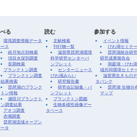
べる
読む
参加する
環境調査情報データ
文献検索
イベント情報
ベース
刊行物一覧
びわ湖セミナ
経月地点別検索
滋賀県琵琶湖環境
琵琶湖統合研
項目水深別調査
科学研究センターパ
研究成果報告会
長期検索
ンフレット
洞庭湖・びわ
プランクトン調査
センターニュース
域共同環境セミナ
プランクトン調査
びわ湖みらい
滋賀県生きもの
結果検索
研究報告書
タバンク
琵琶湖のプランク
研究会記録集・パ
琵琶湖 生物分
トン情報
ンフレット
マップ
瀬田川プランクト
プランクトン図鑑
ン調査結果
生物多様性画像デー
アオコ調査
タベース
赤潮調査
琵琶湖流域オープン
データ