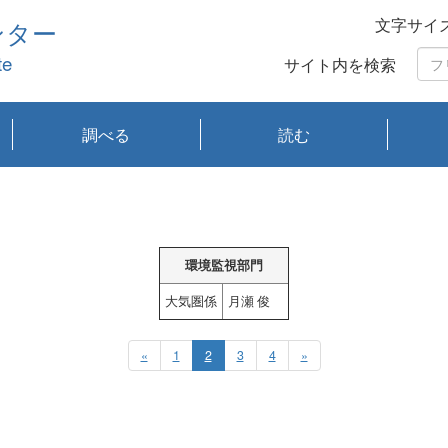
文字サイ
ンター
te
サイト内を検索
調べる
読む
琵琶湖の水質
琵琶湖・内湖の生態
大気汚染常時監視測
光化学スモッグ情報
有害大気情報
酸性雨情報
大気データベース
環境調査情報データ
プランクトン調査
アオコ調査
赤潮調査
琵琶湖流域オープン
大気汚染常時監視測
経月地点別検索
項目水深別調査
長期検索
プランクトン調査結
琵琶湖のプランクト
瀬田川プランクトン
琵琶湖流域オープン
琵琶湖流域オープン
琵琶湖流域オープン
琵琶湖流域オープン
琵琶湖流域オープン
琵琶湖流域オープン
文献検索
刊行物一覧
プランクトン図鑑
生物多様性画像デー
Water quality research
Remotely Operated
瀬田
滋賀
センタ
研究
研究
イベ
滋賀
みん
みん
Missi
Histor
Organi
Facili
系
定
ベース
データ
定結果等報告書
果検索
ン情報
調査結果
データ2020年度
データ2021年度
データ2022年度
データ2023年度
データ2024年度
データ2025年度
タベース
vessel Biwakaze
Vehicle (ROV)
調査結
学研
わ湖
フレ
タバ
査
Work
フレ
環境監視部門
大気圏係
月瀬 俊
«
1
2
3
4
»