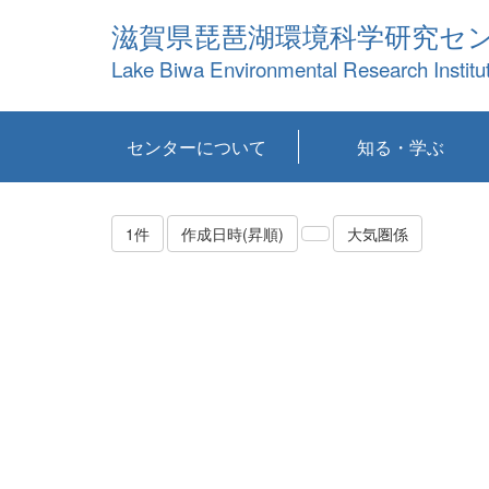
滋賀県琵琶湖環境科学研究セ
Lake Biwa Environmental Research Institu
センターについて
知る・学ぶ
センターの概要
目標および計画
共同研究など
環境情報室
不正行為防止への取
アクセス・お問い合
お知らせ
新着コンテンツ
センターの使命
沿革
組織と業務
研究担当職員紹介
設備紹介
研究一覧
公表論文等
琵琶湖の概要
滋賀の大気
研究・技術分科会
やってみよう！実
琵琶湖の全層循環そ
YouTubeコンテンツ
り組み
わせ
験！
の影響
1件
作成日時(昇順)
大気圏係