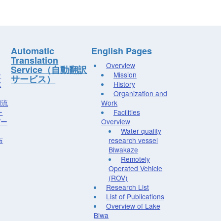
Automatic
English Pages
Translation
Overview
Service（自動翻訳
ー
Mission
サービス）
究
History
Organization and
湖流
Work
ー
Facilities
デー
Overview
Water quality
布
research vessel
Biwakaze
Remotely
Operated Vehicle
(ROV)
Research List
List of Publications
Overview of Lake
Biwa