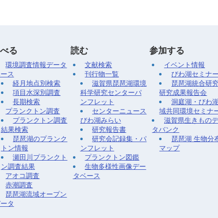
べる
読む
参加する
環境調査情報データ
文献検索
イベント情報
ベース
刊行物一覧
びわ湖セミナ
経月地点別検索
滋賀県琵琶湖環境
琵琶湖統合研
項目水深別調査
科学研究センターパ
研究成果報告会
長期検索
ンフレット
洞庭湖・びわ
プランクトン調査
センターニュース
域共同環境セミナ
プランクトン調査
びわ湖みらい
滋賀県生きもの
結果検索
研究報告書
タバンク
琵琶湖のプランク
研究会記録集・パ
琵琶湖 生物分
トン情報
ンフレット
マップ
瀬田川プランクト
プランクトン図鑑
ン調査結果
生物多様性画像デー
アオコ調査
タベース
赤潮調査
琵琶湖流域オープン
データ