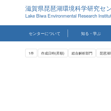
滋賀県琵琶湖環境科学研究セ
Lake Biwa Environmental Research Institu
センターについて
知る・学ぶ
センターの概要
目標および計画
共同研究など
環境情報室
不正行為防止への取
アクセス・お問い合
お知らせ
新着コンテンツ
センターの使命
沿革
組織と業務
研究担当職員紹介
設備紹介
研究一覧
公表論文等
琵琶湖の概要
滋賀の大気
研究・技術分科会
やってみよう！実
琵琶湖の全層循環そ
YouTubeコンテンツ
り組み
わせ
験！
の影響
1件
作成日時(昇順)
総合解析部門
琵琶湖