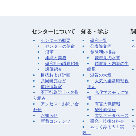
センターについて
知る・学ぶ
調
センターの概要
研究一覧
センターの使命
公表論文等
沿革
琵琶湖の概要
組織と業務
琵琶湖の水質
研究担当職員紹介
琵琶湖・内湖の生
設備紹介
態系
目標および計画
滋賀の大気
共同研究など
大気汚染常時監視
環境情報室
測定
不正行為防止への取
光化学スモッグ情
り組み
報
アクセス・お問い合
有害大気情報
わせ
酸性雨情報
お知らせ
大気データベース
新着コンテンツ
研究・技術分科会
やってみよう！実
験！