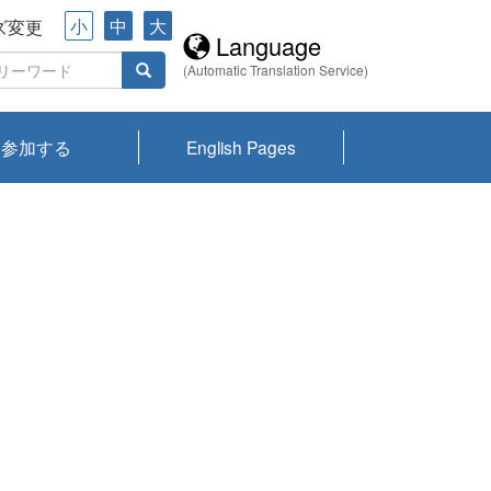
小
中
大
ズ変更
Language
(Automatic Translation Service)
参加する
English Pages
川プランクトン
県琵琶湖環境科
ーニュース び
報告書
会記録集・パン
ント情報
県生きものデー
なの外来生物調
なの調査
on
y
zation and
ties Overview
びわ湖みらい第42号_
びわ湖みらい第42号_
びわ湖みらい第43号_
びわ湖みらい第43号_
びわ湖セミナー
琵琶湖統合研究 研究
洞庭湖・びわ湖流域
センターの活動
県民データ
専門家データ
琵琶湖 生物分布マッ
Overview
Research List
List of Publications
Overview of Lake
Environmental
Access and Contact
果2026
究センターパン
みらい
ット
ンク
研究最前線
視点論点
研究最前線
視点論点
成果報告会
共同環境セミナー
プ
Biwa
information room
ット