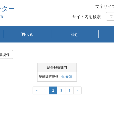
文字サイ
ンター
te
サイト内を検索
調べる
読む
琵琶湖の水質
琵琶湖・内湖の生態
大気汚染常時監視測
光化学スモッグ情報
有害大気情報
酸性雨情報
大気データベース
環境調査情報データ
プランクトン調査
アオコ調査
赤潮調査
琵琶湖流域オープン
大気汚染常時監視測
経月地点別検索
項目水深別調査
長期検索
プランクトン調査結
琵琶湖のプランクト
瀬田川プランクトン
琵琶湖流域オープン
琵琶湖流域オープン
琵琶湖流域オープン
琵琶湖流域オープン
琵琶湖流域オープン
琵琶湖流域オープン
文献検索
刊行物一覧
プランクトン図鑑
生物多様性画像デー
Water quality research
Remotely Operated
瀬田
滋賀
センタ
研究
研究
イベ
滋賀
みん
みん
Missi
Histor
Organi
Facili
系
定
ベース
データ
定結果等報告書
果検索
ン情報
調査結果
データ2020年度
データ2021年度
データ2022年度
データ2023年度
データ2024年度
データ2025年度
タベース
vessel Biwakaze
Vehicle (ROV)
調査結
学研
わ湖
フレ
タバ
査
Work
環境係
フレ
総合解析部門
琵琶湖環境係
焦 春萌
«
1
2
3
4
»