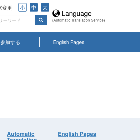
小
中
大
ズ変更
Language
(Automatic Translation Service)
参加する
English Pages
川プランクトン
県琵琶湖環境科
ーニュース び
報告書
会記録集・パン
ント情報
県生きものデー
なの外来生物調
なの調査
on
y
zation and
ties Overview
びわ湖みらい第42号_
びわ湖みらい第42号_
びわ湖みらい第43号_
びわ湖みらい第43号_
びわ湖セミナー
琵琶湖統合研究 研究
洞庭湖・びわ湖流域
センターの活動
県民データ
専門家データ
琵琶湖 生物分布マッ
Overview
Research List
List of Publications
Overview of Lake
Environmental
Access and Contact
果2026
究センターパン
みらい
ット
ンク
研究最前線
視点論点
研究最前線
視点論点
成果報告会
共同環境セミナー
プ
Biwa
information room
ット
Automatic
English Pages
Translation