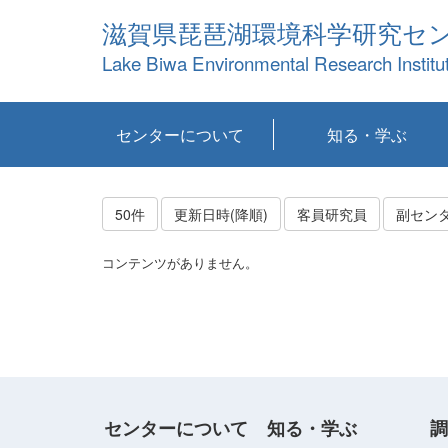
滋賀県琵琶湖環境科学研究セ
Lake Biwa Environmental Research Institu
センターについて
知る・学ぶ
センターの概要
目標および計画
共同研究など
環境情報室
不正行為防止への取
アクセス・お問い合
お知らせ
新着コンテンツ
センターの使命
沿革
組織と業務
研究担当職員紹介
設備紹介
研究一覧
公表論文等
琵琶湖の概要
滋賀の大気
研究・技術分科会
やってみよう！実
琵琶湖の全層循環そ
YouTubeコンテンツ
り組み
わせ
験！
の影響
50件
更新日時(降順)
客員研究員
副セン
コンテンツがありません。
センターについて
知る・学ぶ
調