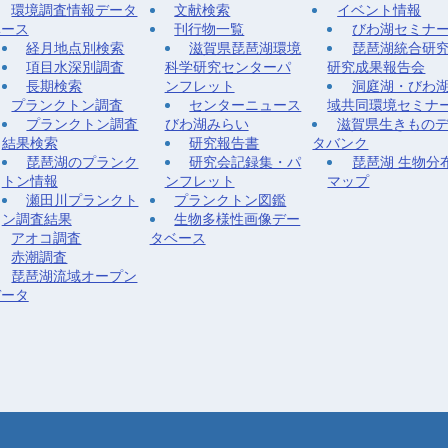
環境調査情報データ
文献検索
イベント情報
ベース
刊行物一覧
びわ湖セミナ
経月地点別検索
滋賀県琵琶湖環境
琵琶湖統合研
項目水深別調査
科学研究センターパ
研究成果報告会
長期検索
ンフレット
洞庭湖・びわ
プランクトン調査
センターニュース
域共同環境セミナ
プランクトン調査
びわ湖みらい
滋賀県生きもの
結果検索
研究報告書
タバンク
琵琶湖のプランク
研究会記録集・パ
琵琶湖 生物分
トン情報
ンフレット
マップ
瀬田川プランクト
プランクトン図鑑
ン調査結果
生物多様性画像デー
アオコ調査
タベース
赤潮調査
琵琶湖流域オープン
データ