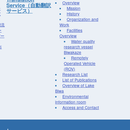
Overview
Service（自動翻訳
ー
Mission
サービス）
究
History
Organization and
湖流
Work
ー
Facilities
デー
Overview
Water quality
布
research vessel
Biwakaze
Remotely
Operated Vehicle
(ROV)
Research List
List of Publications
Overview of Lake
Biwa
Environmental
information room
Access and Contact