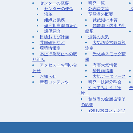
センターの概要
研究一覧
センターの使命
公表論文等
沿革
琵琶湖の概要
組織と業務
琵琶湖の水質
研究担当職員紹介
琵琶湖・内湖の生
設備紹介
態系
目標および計画
滋賀の大気
共同研究など
大気汚染常時監視
環境情報室
測定
不正行為防止への取
光化学スモッグ情
り組み
報
アクセス・お問い合
有害大気情報
わせ
酸性雨情報
お知らせ
大気データベース
新着コンテンツ
研究・技術分科会
やってみよう！実
験！
琵琶湖の全層循環そ
の影響
YouTubeコンテンツ