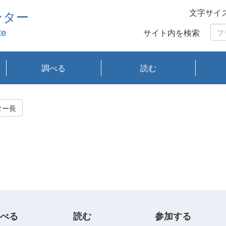
文字サイ
ンター
te
サイト内を検索
調べる
読む
琵琶湖の水質
琵琶湖・内湖の生態
大気汚染常時監視測
光化学スモッグ情報
有害大気情報
酸性雨情報
大気データベース
環境調査情報データ
プランクトン調査
アオコ調査
赤潮調査
琵琶湖流域オープン
大気汚染常時監視測
経月地点別検索
項目水深別調査
長期検索
プランクトン調査結
琵琶湖のプランクト
瀬田川プランクトン
琵琶湖流域オープン
琵琶湖流域オープン
琵琶湖流域オープン
琵琶湖流域オープン
琵琶湖流域オープン
琵琶湖流域オープン
文献検索
刊行物一覧
プランクトン図鑑
生物多様性画像デー
Water quality research
Remotely Operated
瀬田
滋賀
センタ
研究
研究
イベ
滋賀
みん
みん
Missi
Histor
Organi
Facili
系
定
ベース
データ
定結果等報告書
果検索
ン情報
調査結果
データ2020年度
データ2021年度
データ2022年度
データ2023年度
データ2024年度
データ2025年度
タベース
vessel Biwakaze
Vehicle (ROV)
調査結
学研
わ湖
フレ
タバ
査
Work
ター長
フレ
べる
読む
参加する