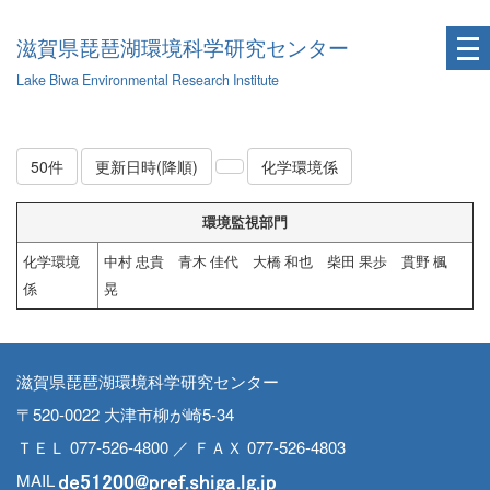
滋賀県琵琶湖環境科学研究センター
Lake Biwa Environmental Research Institute
50件
更新日時(降順)
化学環境係
環境監視部門
化学環境
中村 忠貴 青木 佳代 大橋 和也 柴田 果歩 貫野 楓
係
晃
滋賀県琵琶湖環境科学研究センター
〒520-0022 大津市柳が崎5-34
ＴＥＬ 077-526-4800 ／ ＦＡＸ 077-526-4803
MAIL