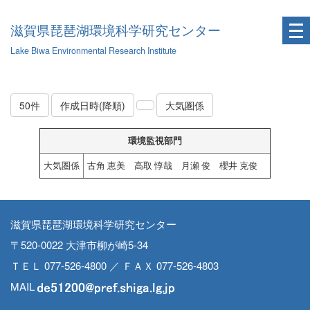
滋賀県琵琶湖環境科学研究センター
Lake Biwa Environmental Research Institute
50件
作成日時(降順)
大気圏係
環境監視部門
大気圏係
古角 恵美 高取 惇哉 月瀬 俊 櫻井 克俊
滋賀県琵琶湖環境科学研究センター
〒520-0022 大津市柳が崎5-34
ＴＥＬ 077-526-4800 ／ ＦＡＸ 077-526-4803
MAIL