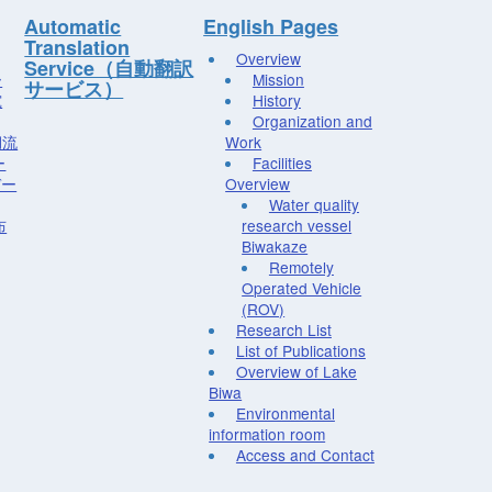
Automatic
English Pages
Translation
Overview
Service（自動翻訳
ー
Mission
サービス）
究
History
Organization and
湖流
Work
ー
Facilities
デー
Overview
Water quality
布
research vessel
Biwakaze
Remotely
Operated Vehicle
(ROV)
Research List
List of Publications
Overview of Lake
Biwa
Environmental
information room
Access and Contact