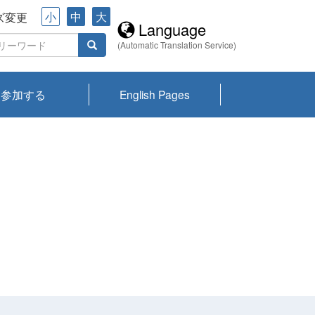
小
中
大
ズ変更
Language
(Automatic Translation Service)
参加する
English Pages
川プランクトン
県琵琶湖環境科
ーニュース び
報告書
会記録集・パン
ント情報
県生きものデー
なの外来生物調
なの調査
on
y
zation and
ties Overview
びわ湖みらい第42号_
びわ湖みらい第42号_
びわ湖みらい第43号_
びわ湖みらい第43号_
びわ湖セミナー
琵琶湖統合研究 研究
洞庭湖・びわ湖流域
センターの活動
県民データ
専門家データ
琵琶湖 生物分布マッ
Overview
Research List
List of Publications
Overview of Lake
Environmental
Access and Contact
果2026
究センターパン
みらい
ット
ンク
研究最前線
視点論点
研究最前線
視点論点
成果報告会
共同環境セミナー
プ
Biwa
information room
ット