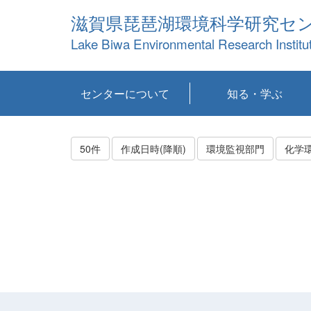
滋賀県琵琶湖環境科学研究セ
Lake Biwa Environmental Research Institu
センターについて
知る・学ぶ
センターの概要
目標および計画
共同研究など
環境情報室
不正行為防止への取
アクセス・お問い合
お知らせ
新着コンテンツ
センターの使命
沿革
組織と業務
研究担当職員紹介
設備紹介
研究一覧
公表論文等
琵琶湖の概要
滋賀の大気
研究・技術分科会
やってみよう！実
琵琶湖の全層循環そ
YouTubeコンテンツ
り組み
わせ
験！
の影響
50件
作成日時(降順)
環境監視部門
化学