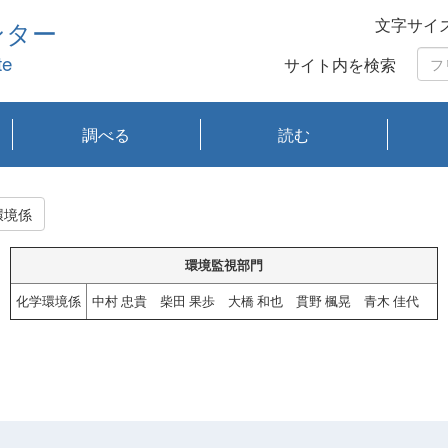
文字サイ
ンター
te
サイト内を検索
調べる
読む
琵琶湖の水質
琵琶湖・内湖の生態
大気汚染常時監視測
光化学スモッグ情報
有害大気情報
酸性雨情報
大気データベース
環境調査情報データ
プランクトン調査
アオコ調査
赤潮調査
琵琶湖流域オープン
大気汚染常時監視測
経月地点別検索
項目水深別調査
長期検索
プランクトン調査結
琵琶湖のプランクト
瀬田川プランクトン
琵琶湖流域オープン
琵琶湖流域オープン
琵琶湖流域オープン
琵琶湖流域オープン
琵琶湖流域オープン
琵琶湖流域オープン
文献検索
刊行物一覧
プランクトン図鑑
生物多様性画像デー
Water quality research
Remotely Operated
瀬田
滋賀
センタ
研究
研究
イベ
滋賀
みん
みん
Missi
Histor
Organi
Facili
系
定
ベース
データ
定結果等報告書
果検索
ン情報
調査結果
データ2020年度
データ2021年度
データ2022年度
データ2023年度
データ2024年度
データ2025年度
タベース
vessel Biwakaze
Vehicle (ROV)
調査結
学研
わ湖
フレ
タバ
査
Work
環境係
フレ
環境監視部門
化学環境係
中村 忠貴 柴田 果歩 大橋 和也 貫野 楓晃 青木 佳代