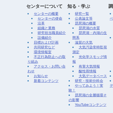
センターについて
知る・学ぶ
調
センターの概要
研究一覧
センターの使命
公表論文等
沿革
琵琶湖の概要
組織と業務
琵琶湖の水質
研究担当職員紹介
琵琶湖・内湖の生
設備紹介
態系
目標および計画
滋賀の大気
共同研究など
大気汚染常時監視
環境情報室
測定
不正行為防止への取
光化学スモッグ情
り組み
報
アクセス・お問い合
有害大気情報
わせ
酸性雨情報
お知らせ
大気データベース
新着コンテンツ
研究・技術分科会
やってみよう！実
験！
琵琶湖の全層循環そ
の影響
YouTubeコンテンツ