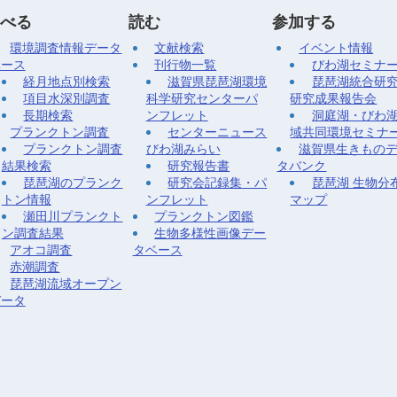
べる
読む
参加する
環境調査情報データ
文献検索
イベント情報
ベース
刊行物一覧
びわ湖セミナ
経月地点別検索
滋賀県琵琶湖環境
琵琶湖統合研
項目水深別調査
科学研究センターパ
研究成果報告会
長期検索
ンフレット
洞庭湖・びわ
プランクトン調査
センターニュース
域共同環境セミナ
プランクトン調査
びわ湖みらい
滋賀県生きもの
結果検索
研究報告書
タバンク
琵琶湖のプランク
研究会記録集・パ
琵琶湖 生物分
トン情報
ンフレット
マップ
瀬田川プランクト
プランクトン図鑑
ン調査結果
生物多様性画像デー
アオコ調査
タベース
赤潮調査
琵琶湖流域オープン
データ