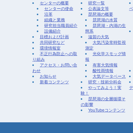
センターの概要
研究一覧
センターの使命
公表論文等
沿革
琵琶湖の概要
組織と業務
琵琶湖の水質
研究担当職員紹介
琵琶湖・内湖の生
設備紹介
態系
目標および計画
滋賀の大気
共同研究など
大気汚染常時監視
環境情報室
測定
不正行為防止への取
光化学スモッグ情
り組み
報
アクセス・お問い合
有害大気情報
わせ
酸性雨情報
お知らせ
大気データベース
新着コンテンツ
研究・技術分科会
やってみよう！実
験！
琵琶湖の全層循環そ
の影響
YouTubeコンテンツ