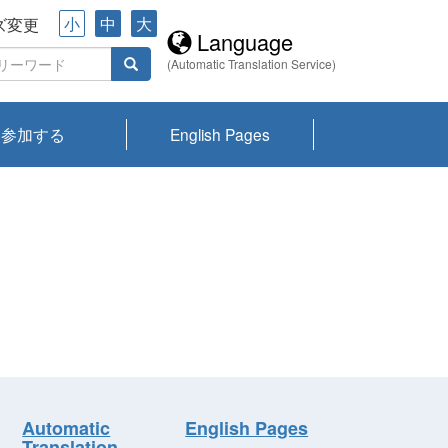
小
中
大
ズ変更
Language
(Automatic Translation Service)
参加する
English Pages
川プランクトン
県琵琶湖環境科
ーニュース び
報告書
会記録集・パン
ント情報
県生きものデー
なの外来生物調
なの調査
on
y
zation and
ties Overview
びわ湖みらい第42号_
びわ湖みらい第42号_
びわ湖みらい第43号_
びわ湖みらい第43号_
びわ湖セミナー
琵琶湖統合研究 研究
洞庭湖・びわ湖流域
センターの活動
県民データ
専門家データ
琵琶湖 生物分布マッ
Overview
Research List
List of Publications
Overview of Lake
Environmental
Access and Contact
果2026
究センターパン
みらい
ット
ンク
研究最前線
視点論点
研究最前線
視点論点
成果報告会
共同環境セミナー
プ
Biwa
information room
ット
Automatic
English Pages
Translation