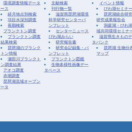
環境調査情報データ
文献検索
イベント情報
ベース
刊行物一覧
びわ湖セミナ
経月地点別検索
滋賀県琵琶湖環境
琵琶湖統合研
項目水深別調査
科学研究センターパ
研究成果報告会
長期検索
ンフレット
洞庭湖・びわ
プランクトン調査
センターニュース
域共同環境セミナ
プランクトン調査
びわ湖みらい
滋賀県生きもの
結果検索
研究報告書
タバンク
琵琶湖のプランク
研究会記録集・パ
琵琶湖 生物分
トン情報
ンフレット
マップ
瀬田川プランクト
プランクトン図鑑
ン調査結果
生物多様性画像デー
アオコ調査
タベース
赤潮調査
琵琶湖流域オープン
データ