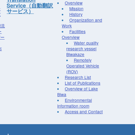
Overview
Service（自動翻訳
ー
Mission
サービス）
究
History
Organization and
湖流
Work
ー
Facilities
デー
Overview
Water quality
布
research vessel
Biwakaze
Remotely
Operated Vehicle
(ROV)
Research List
List of Publications
Overview of Lake
Biwa
Environmental
information room
Access and Contact