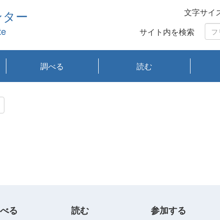
文字サイ
ンター
te
サイト内を検索
調べる
読む
琵琶湖の水質
琵琶湖・内湖の生態
大気汚染常時監視測
光化学スモッグ情報
有害大気情報
酸性雨情報
大気データベース
環境調査情報データ
プランクトン調査
アオコ調査
赤潮調査
琵琶湖流域オープン
大気汚染常時監視測
経月地点別検索
項目水深別調査
長期検索
プランクトン調査結
琵琶湖のプランクト
瀬田川プランクトン
琵琶湖流域オープン
琵琶湖流域オープン
琵琶湖流域オープン
琵琶湖流域オープン
琵琶湖流域オープン
琵琶湖流域オープン
文献検索
刊行物一覧
プランクトン図鑑
生物多様性画像デー
Water quality research
Remotely Operated
瀬田
滋賀
センタ
研究
研究
イベ
滋賀
みん
みん
Missi
Histor
Organi
Facili
系
定
ベース
データ
定結果等報告書
果検索
ン情報
調査結果
データ2020年度
データ2021年度
データ2022年度
データ2023年度
データ2024年度
データ2025年度
タベース
vessel Biwakaze
Vehicle (ROV)
調査結
学研
わ湖
フレ
タバ
査
Work
フレ
べる
読む
参加する