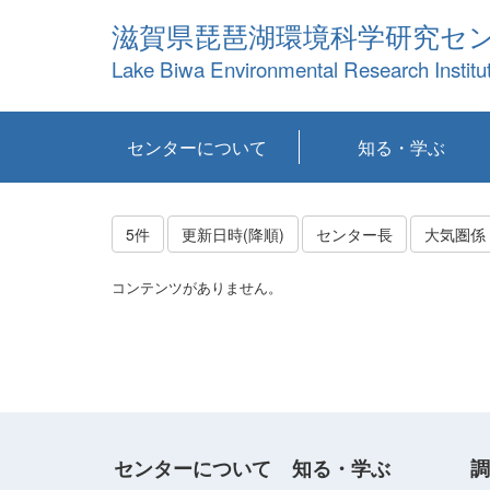
滋賀県琵琶湖環境科学研究セ
Lake Biwa Environmental Research Institu
センターについて
知る・学ぶ
センターの概要
目標および計画
共同研究など
環境情報室
不正行為防止への取
アクセス・お問い合
お知らせ
新着コンテンツ
センターの使命
沿革
組織と業務
研究担当職員紹介
設備紹介
研究一覧
公表論文等
琵琶湖の概要
滋賀の大気
研究・技術分科会
やってみよう！実
琵琶湖の全層循環そ
YouTubeコンテンツ
り組み
わせ
験！
の影響
5件
更新日時(降順)
センター長
大気圏係
コンテンツがありません。
センターについて
知る・学ぶ
調