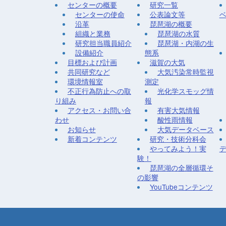
センターの概要
研究一覧
センターの使命
公表論文等
沿革
琵琶湖の概要
組織と業務
琵琶湖の水質
研究担当職員紹介
琵琶湖・内湖の生
設備紹介
態系
目標および計画
滋賀の大気
共同研究など
大気汚染常時監視
環境情報室
測定
不正行為防止への取
光化学スモッグ情
り組み
報
アクセス・お問い合
有害大気情報
わせ
酸性雨情報
お知らせ
大気データベース
新着コンテンツ
研究・技術分科会
やってみよう！実
験！
琵琶湖の全層循環そ
の影響
YouTubeコンテンツ