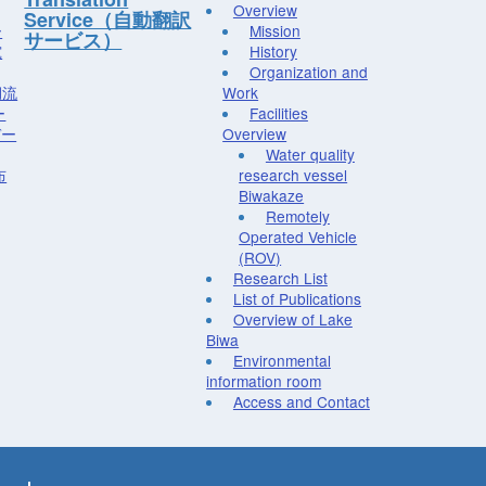
Overview
Service（自動翻訳
ー
Mission
サービス）
究
History
Organization and
湖流
Work
ー
Facilities
デー
Overview
Water quality
布
research vessel
Biwakaze
Remotely
Operated Vehicle
(ROV)
Research List
List of Publications
Overview of Lake
Biwa
Environmental
information room
Access and Contact