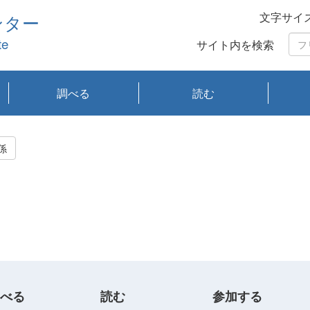
文字サイ
ンター
te
サイト内を検索
調べる
読む
琵琶湖の水質
琵琶湖・内湖の生態
大気汚染常時監視測
光化学スモッグ情報
有害大気情報
酸性雨情報
大気データベース
環境調査情報データ
プランクトン調査
アオコ調査
赤潮調査
琵琶湖流域オープン
大気汚染常時監視測
経月地点別検索
項目水深別調査
長期検索
プランクトン調査結
琵琶湖のプランクト
瀬田川プランクトン
琵琶湖流域オープン
琵琶湖流域オープン
琵琶湖流域オープン
琵琶湖流域オープン
琵琶湖流域オープン
琵琶湖流域オープン
文献検索
刊行物一覧
プランクトン図鑑
生物多様性画像デー
Water quality research
Remotely Operated
瀬田
滋賀
センタ
研究
研究
イベ
滋賀
みん
みん
Missi
Histor
Organi
Facili
系
定
ベース
データ
定結果等報告書
果検索
ン情報
調査結果
データ2020年度
データ2021年度
データ2022年度
データ2023年度
データ2024年度
データ2025年度
タベース
vessel Biwakaze
Vehicle (ROV)
調査結
学研
わ湖
フレ
タバ
査
Work
係
フレ
べる
読む
参加する