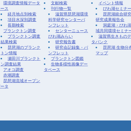
環境調査情報データ
文献検索
イベント情報
ベース
刊行物一覧
びわ湖セミナ
経月地点別検索
滋賀県琵琶湖環境
琵琶湖統合研
項目水深別調査
科学研究センターパ
研究成果報告会
長期検索
ンフレット
洞庭湖・びわ
プランクトン調査
センターニュース
域共同環境セミナ
プランクトン調査
びわ湖みらい
滋賀県生きもの
結果検索
研究報告書
タバンク
琵琶湖のプランク
研究会記録集・パ
琵琶湖 生物分
トン情報
ンフレット
マップ
瀬田川プランクト
プランクトン図鑑
ン調査結果
生物多様性画像デー
アオコ調査
タベース
赤潮調査
琵琶湖流域オープン
データ