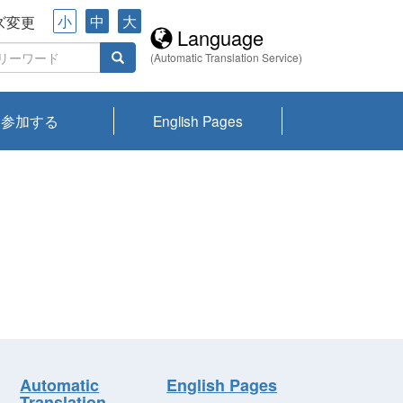
小
中
大
ズ変更
Language
(Automatic Translation Service)
参加する
English Pages
川プランクトン
県琵琶湖環境科
ーニュース び
報告書
会記録集・パン
ント情報
県生きものデー
なの外来生物調
なの調査
on
y
zation and
ties Overview
びわ湖みらい第42号_
びわ湖みらい第42号_
びわ湖みらい第43号_
びわ湖みらい第43号_
びわ湖セミナー
琵琶湖統合研究 研究
洞庭湖・びわ湖流域
センターの活動
県民データ
専門家データ
琵琶湖 生物分布マッ
Overview
Research List
List of Publications
Overview of Lake
Environmental
Access and Contact
果2026
究センターパン
みらい
ット
ンク
研究最前線
視点論点
研究最前線
視点論点
成果報告会
共同環境セミナー
プ
Biwa
information room
ット
Automatic
English Pages
Translation