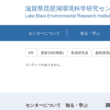
滋賀県琵琶湖環境科学研究セ
Lake Biwa Environmental Research Institu
センターについて
知る・学ぶ
センターの概要
目標および計画
共同研究など
環境情報室
不正行為防止への取
アクセス・お問い合
お知らせ
新着コンテンツ
センターの使命
沿革
組織と業務
研究担当職員紹介
設備紹介
研究一覧
公表論文等
琵琶湖の概要
滋賀の大気
研究・技術分科会
やってみよう！実
琵琶湖の全層循環そ
YouTubeコンテンツ
り組み
わせ
験！
の影響
5件
更新日時(降順)
客員研究員
森林環境
コンテンツがありません。
センターについて
知る・学ぶ
調