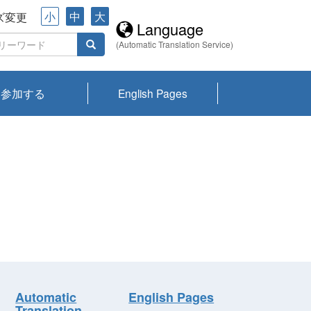
小
中
大
ズ変更
Language
(Automatic Translation Service)
参加する
English Pages
川プランクトン
県琵琶湖環境科
ーニュース び
報告書
会記録集・パン
ント情報
県生きものデー
なの外来生物調
なの調査
on
y
zation and
ties Overview
びわ湖みらい第42号_
びわ湖みらい第42号_
びわ湖みらい第43号_
びわ湖みらい第43号_
びわ湖セミナー
琵琶湖統合研究 研究
洞庭湖・びわ湖流域
センターの活動
県民データ
専門家データ
琵琶湖 生物分布マッ
Overview
Research List
List of Publications
Overview of Lake
Environmental
Access and Contact
果2026
究センターパン
みらい
ット
ンク
研究最前線
視点論点
研究最前線
視点論点
成果報告会
共同環境セミナー
プ
Biwa
information room
ット
Automatic
English Pages
Translation