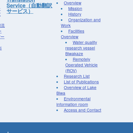
Overview
Service（自動翻訳
ー
Mission
サービス）
究
History
Organization and
湖流
Work
ー
Facilities
デー
Overview
Water quality
布
research vessel
Biwakaze
Remotely
Operated Vehicle
(ROV)
Research List
List of Publications
Overview of Lake
Biwa
Environmental
information room
Access and Contact