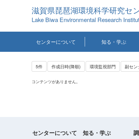
滋賀県琵琶湖環境科学研究セ
Lake Biwa Environmental Research Institu
センターについて
知る・学ぶ
センターの概要
目標および計画
共同研究など
環境情報室
不正行為防止への取
アクセス・お問い合
お知らせ
新着コンテンツ
センターの使命
沿革
組織と業務
研究担当職員紹介
設備紹介
研究一覧
公表論文等
琵琶湖の概要
滋賀の大気
研究・技術分科会
やってみよう！実
琵琶湖の全層循環そ
YouTubeコンテンツ
り組み
わせ
験！
の影響
5件
作成日時(降順)
環境監視部門
副セン
コンテンツがありません。
センターについて
知る・学ぶ
調