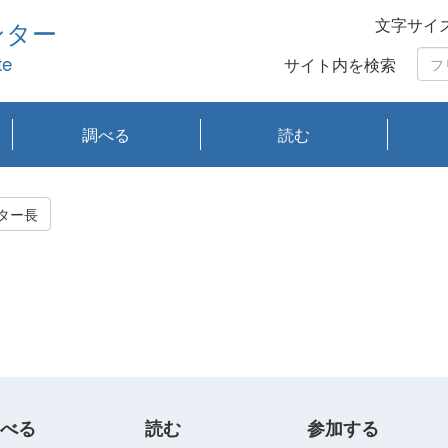
文字サイ
ンター
te
サイト内を検索
調べる
読む
琵琶湖の水質
琵琶湖・内湖の生態
大気汚染常時監視測
光化学スモッグ情報
有害大気情報
酸性雨情報
大気データベース
環境調査情報データ
プランクトン調査
アオコ調査
赤潮調査
琵琶湖流域オープン
大気汚染常時監視測
経月地点別検索
項目水深別調査
長期検索
プランクトン調査結
琵琶湖のプランクト
瀬田川プランクトン
琵琶湖流域オープン
琵琶湖流域オープン
琵琶湖流域オープン
琵琶湖流域オープン
琵琶湖流域オープン
琵琶湖流域オープン
文献検索
刊行物一覧
プランクトン図鑑
生物多様性画像デー
Water quality research
Remotely Operated
瀬田
滋賀
センタ
研究
研究
イベ
滋賀
みん
みん
Missi
Histor
Organi
Facili
系
定
ベース
データ
定結果等報告書
果検索
ン情報
調査結果
データ2020年度
データ2021年度
データ2022年度
データ2023年度
データ2024年度
データ2025年度
タベース
vessel Biwakaze
Vehicle (ROV)
調査結
学研
わ湖
フレ
タバ
査
Work
ター長
フレ
べる
読む
参加する