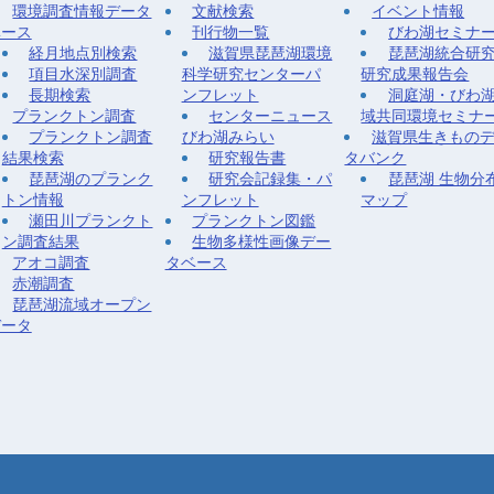
環境調査情報データ
文献検索
イベント情報
ベース
刊行物一覧
びわ湖セミナ
経月地点別検索
滋賀県琵琶湖環境
琵琶湖統合研
項目水深別調査
科学研究センターパ
研究成果報告会
長期検索
ンフレット
洞庭湖・びわ
プランクトン調査
センターニュース
域共同環境セミナ
プランクトン調査
びわ湖みらい
滋賀県生きもの
結果検索
研究報告書
タバンク
琵琶湖のプランク
研究会記録集・パ
琵琶湖 生物分
トン情報
ンフレット
マップ
瀬田川プランクト
プランクトン図鑑
ン調査結果
生物多様性画像デー
アオコ調査
タベース
赤潮調査
琵琶湖流域オープン
データ