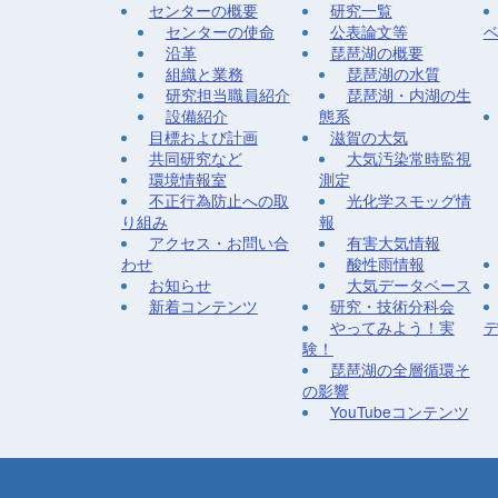
センターの概要
研究一覧
センターの使命
公表論文等
沿革
琵琶湖の概要
組織と業務
琵琶湖の水質
研究担当職員紹介
琵琶湖・内湖の生
設備紹介
態系
目標および計画
滋賀の大気
共同研究など
大気汚染常時監視
環境情報室
測定
不正行為防止への取
光化学スモッグ情
り組み
報
アクセス・お問い合
有害大気情報
わせ
酸性雨情報
お知らせ
大気データベース
新着コンテンツ
研究・技術分科会
やってみよう！実
験！
琵琶湖の全層循環そ
の影響
YouTubeコンテンツ